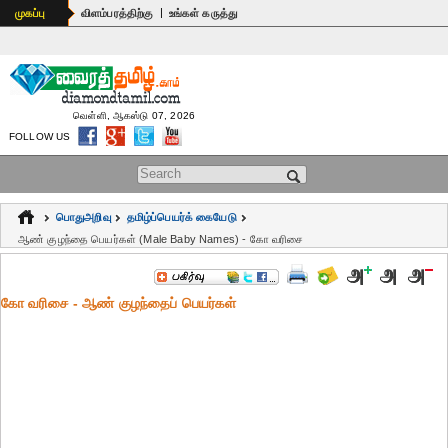
|
முகப்பு
விளம்பரத்திற்கு
உங்கள் கருத்து
வெள்ளி, ஆகஸ்டு 07, 2026
FOLLOW US
Search form
பொதுஅறிவு
தமிழ்ப்பெயர்க் கையேடு
ஆண் குழந்தை பெயர்கள் (Male Baby Names) - கோ வரிசை
கோ வரிசை - ஆண் குழந்தைப் பெயர்கள்