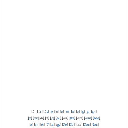
[அ
1
2
][
ஆ
] [
இ
] [
ஈ
] [
உ
] [
ஊ
] [
எ
] [
ஏ
] [
ஜ
] [
ஒ
] [
ஓ
]
[
க
] [
கா
] [கி] [கீ] [
கு
] [
கூ
] [கெ] [
கே
] [கை] [
கொ
] [
கோ
]
[
ச
] [
சா
] [
சி
] [
சீ
] [
சு
] [
சூ
] [
செ
] [
சே
] [சை] [
சொ
] [
சோ
]