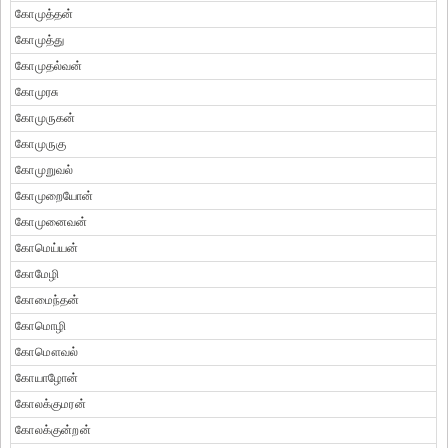
கோமுத்தன்
கோமுத்து
கோமுதல்வன்
கோமுரசு
கோமுருகன்
கோமுருகு
கோமுறுவல்
கோமுறையோன்
கோமுனைவன்
கோமெய்யன்
கோமேழி
கோமைந்தன்
கோமொழி
கோமௌவல்
கோயாழோன்
கோலக்குமரன்
கோலக்குன்றன்