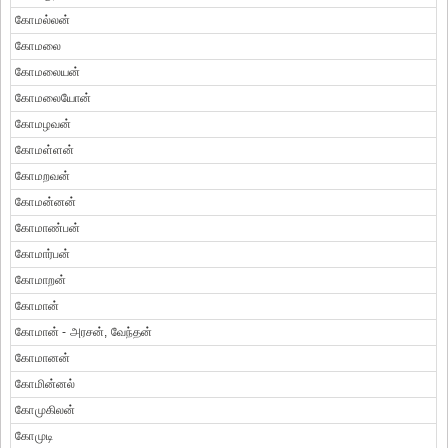
கோமல்லன்
கோமலை
கோமலையன்
கோமலையோன்
கோமழவன்
கோமள்ளன்
கோமறவன்
கோமன்னன்
கோமாண்பன்
கோமார்பன்
கோமாறன்
கோமான்
கோமான் - அரசன், வேந்தன்
கோமானன்
கோமின்னல்
கோமுகிலன்
கோமுடி