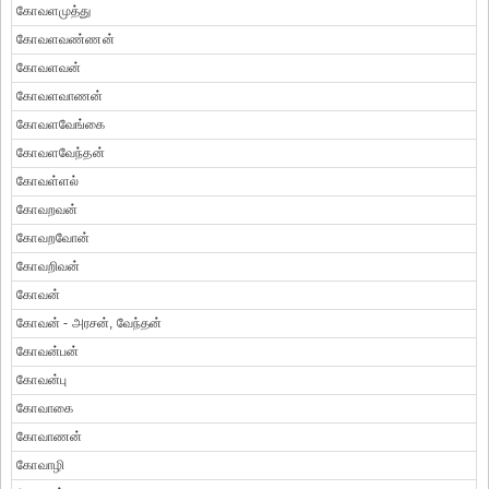
கோவளமுத்து
கோவளவண்ணன்
கோவளவன்
கோவளவாணன்
கோவளவேங்கை
கோவளவேந்தன்
கோவள்ளல்
கோவறவன்
கோவறவோன்
கோவறிவன்
கோவன்
கோவன் - அரசன், வேந்தன்
கோவன்பன்
கோவன்பு
கோவாகை
கோவாணன்
கோவாழி