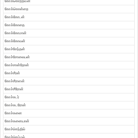
கோக்கொற்றவன்
கோக்கொன்றை
கோக்கோடன்
கோக்கோதை
கோக்கோமான்
கோக்கோவன்
கோச்சேந்தன்
கோச்சோலையன்
கோச்சான்றோன்
கோச்சீரன்
கோச்சீராளன்
கோச்சீரோன்
கோச்சுடர்
கோச்சுடரோன்
கோச்சுனை
கோச்சுனையான்
கோச்செந்தில்
கோச்செம்மல்