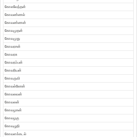
கோலவேந்தன்
கோவண்ணல்
கோவண்ணன்
கோவமுதன்
கோவமுது
கோவரசன்
கோவரசு
கோவரம்பன்
கோவரியன்
கோவருவி
கோவல்லோன்
கோவலவன்
கோவலன்
கோவழகன்
கோவழகு
கோவழுதி
கோவளக்கடல்