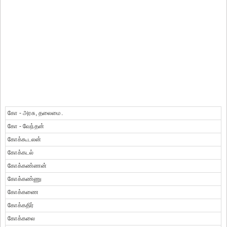
கோ - அரசு, தலைமை.
கோ - வேந்தன்
கோக்கூடலன்
கோக்கடல்
கோக்கண்ணன்
கோக்கண்ணு
கோக்கணை
கோக்கதிர்
கோக்கலை