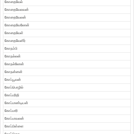
கோதைவேல்
கோதைவேலவன்
கோதைவேலன்
கோதைவேலோன்
கோதைவேள்
கோதைவேளிர்
கோநம்பி
கோநல்லன்
கோநல்லோன்
கோநன்னன்
கோப்பூவன்
கோப்பொழில்
கோப்பரிதி
கோப்பாண்டியன்
கோப்பாரி
கோப்பாவலன்
கோப்பிள்ளை