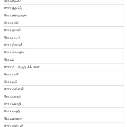
கோலத்தம்பி
கோலத்தமிழ்
கோலத்தென்றல்
கோலநம்பி
கோலநாகன்
கோலநாடன்
கோலநிலவன்
கோலப்பொழில்
கோலம்
கோலம் - அழகு, ஒப்பனை.
கோலமணி
கோலமதி
கோலமன்னன்
கோலமாறன்
கோலமொழி
கோலவழுதி
கோலவாணன்
கோலவிழியன்