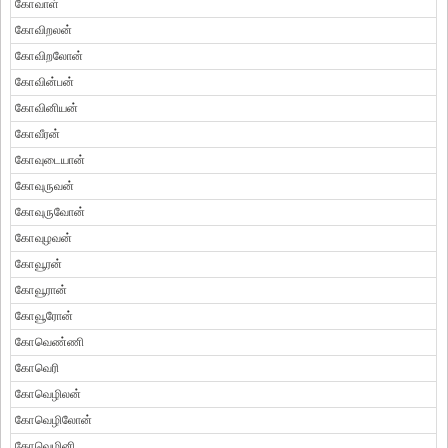
கோவாள்
கோவிறலன்
கோவிறலோன்
கோவின்பன்
கோவினியன்
கோவீரன்
கோவுடையான்
கோவுருவன்
கோவுருவோன்
கோவுழவன்
கோவூரன்
கோவூரான்
கோவூரோன்
கோவெண்ணி
கோவெரி
கோவெழிலன்
கோவெழிலோன்
கோவெழினி