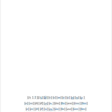
[அ
1
2
][
ஆ
] [
இ
] [
ஈ
] [
உ
] [
ஊ
] [
எ
] [
ஏ
] [
ஜ
] [
ஒ
] [
ஓ
]
[
க
] [
கா
] [கி] [கீ] [
கு
] [
கூ
] [கெ] [
கே
] [கை] [
கொ
] [
கோ
]
[
ச
] [
சா
] [
சி
] [
சீ
] [
சு
] [
சூ
] [
செ
] [
சே
] [சை] [
சொ
] [
சோ
]