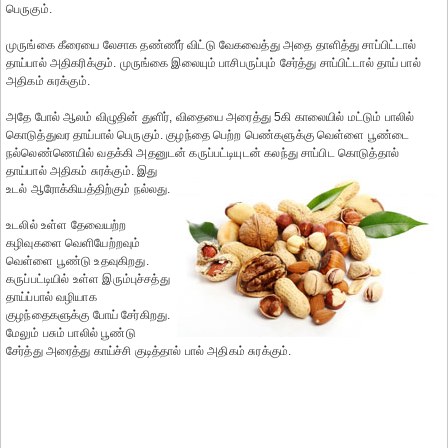
பெருகும்.
முருங்கை கீரையை லேசாக தண்ணீர் விட்டு வேகவைத்து அதை தாளித்து சாப்பிட்டால்
தாய்பால் அதிகரிக்கும். முருங்கை இலையும் பாசிபருப்பும் சேர்த்து சாப்பிட்டால் தாய் பால்
அதிகம் சுரக்கும்.
அதே போல் ஆலம் விழுதின் துளிர், விதையை அரைத்து 5கி காலையில் மட்டும் பாலில்
கொடுத்துவர தாய்பால் பெருகும். குழந்தை பெற்ற பெண்களுக்கு வெள்ளை பூண்டை
நல்லெண்ணெயில் வதக்கி அதனுடன் கருப்பட்டியுடன்
கலந்து சாப்பிட கொடுத்தால்
தாய்பால் அதிகம் சுரக்கும். இது
உடல் ஆரோக்கியத்திற்கும் நல்லது.
உடலில் உள்ள தேவையற்ற
கழிவுகளை வெளியேற்றவும்
வெள்ளை பூண்டு உதவுகிறது.
கருப்பட்டியில் உள்ள இரும்புச்சத்து
தாய்ப்பால் வழியாக
குழந்தைகளுக்கு போய் சேர்கிறது.
மேலும் பசும் பாலில் பூண்டு
சேர்த்து அரைத்து காய்ச்சி குடித்தால் பால் அதிகம் சுரக்கும்.