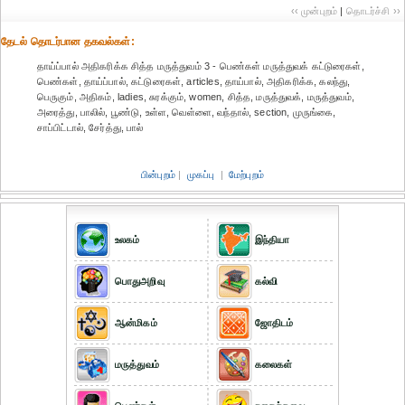
‹‹ முன்புறம்
|
தொடர்ச்சி ››
தேட‌ல் தொட‌ர்பான தகவ‌ல்க‌ள்:
தாய்ப்பால் அதிகரிக்க சித்த மருத்துவம் 3 - பெண்கள் மருத்துவக் கட்டுரைகள்,
பெண்கள், தாய்ப்பால், கட்டுரைகள், articles, தாய்பால், அதிகரிக்க, கலந்து,
பெருகும், அதிகம், ladies, சுரக்கும், women, சித்த, மருத்துவக், மருத்துவம்,
அரைத்து, பாலில், பூண்டு, உள்ள, வெள்ளை, வந்தால், section, முருங்கை,
சாப்பிட்டால், சேர்த்து, பால்
பின்புறம்
|
முகப்பு
|
மேற்புறம்
உலகம்
இந்தியா
பொதுஅறிவு
கல்வி
ஆன்மிகம்
ஜோதிடம்
மருத்துவம்
கலைகள்