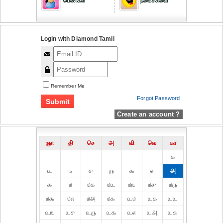
பெண்கள்
நகைச்சுவை
Login with Diamond Tamil
Remember Me
Forgot Password
Create an account ?
ஞா
தி்
செ
அ
வி
வெ
கா
௧
௨
௩
௪
௫
௬
௭
௮
௯
௰
௰௧
௰௨
௰௩
௰௪
௰௫
௰௬
௰௭
௰௮
௰௯
௨௰
௨௧
௨௨
௨௩
௨௪
௨௫
௨௬
௨௭
௨௮
௨௯