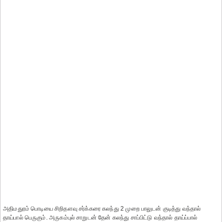
அதிமதுரம் பொடியை சிறிதளவு சர்க்கரை கலந்து 2 முறை பாலுடன் குடித்து வந்தால்
தாய்பால் பெருகும். அருகம்புல் சாறுடன் தேன் கலந்து சாப்பிட்டு வந்தால் தாய்ப்பால்