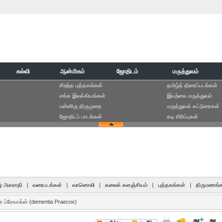
கல்வி
ஆன்மிகம்
ஜோதிடம்
மருத்துவம்
சிறந்த புத்தகங்கள்
தமிழ்த் திரைப்படங்கள்
சங்க இலக்கியங்கள்
இயற்கை மருத்துவம்
பன்னிரு திருமுறை
மருத்துவக் கட்டுரைகள்
ஜோதிடப் பாடங்கள்
கடி சிரிப்புகள்
் அகராதி
|
வரைபடங்கள்
|
வானொலி
|
கலைக் களஞ்சியம்
|
புத்தகங்கள்
|
திருமணங்க
ப்ரேகாக்ஸ் (dementia Praecox)