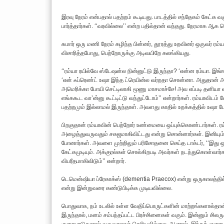
இரவு நேரம் என்பதால் பதற்றம் கூடியது. பாடத்தில் சந்தேகம் கேட்க
பார்த்தார்கள். ‘‘வரவில்லை’’ என்ற பதில்தான் வந்தது. நேரமாக ஆக
சுமார் ஒரு மணி நேரம் கழிந்த பின்னர், தூரத்து உறவினர் ஒருவர் ரம
விசாரித்தபோது, பெற்றோருக்கு அடிவயிறே கலங்கியது.
‘‘ரம்யா ரயில்வே ஸ்டேஷன்ல நின்னுட்டு இருந்தா? ‘என்ன ரம்யா. இங்
‘என் ஃப்ரெண்ட் உஷா இந்த ட்ரெயின்ல வர்றதா சொன்னா. அதுதான் 
அமெரிக்கா போயி செட்டிலாகி மூணு மாசமாச்சே! அவ எப்படி தனியா வரப்
எங்ககூட வா’ன்னு கூட்டிட்டு வந்துட்டோம்’’ என்றார்கள். ரம்யாவிட
பதற்றமும் இல்லாமல் இருந்தாள். அவளது காதில் உறக்கத்தில் உஷா 
பிறகுதான் ரம்யாவின் பெற்றோர் உண்மையை ஒப்புக்கொண்டார்கள். ரம
அழைத்துவருவதும் சகஜமாகிவிட்டது என்று சொன்னார்கள். இனியும் 
போனார்கள். அவளை முற்றிலும் பரிசோதனை செய்த டாக்டர், ‘‘இது 
கேட்கமுடியும். அக்குரல்கள் சொல்கிறபடி அவர்கள் நடந்துகொள்வார்கள
விபரீதமாகிவிடும்’’ என்றார்.
டெமென்ஷியா ப்ரேகாக்ஸ் (dementia Praecox) என்று ஒருகாலத்தில
என்று இன்றுவரை கண்டுபிடிக்க முடியவில்லை.
பொதுவாக, நம் உடலில் உள்ள வேதிப்பொருட்களின் மாற்றங்களால்தான் ப
இருந்தால், மனம் சம்பந்தப்பட்ட பிரச்சினைகள் வரும். இன்னும் ச