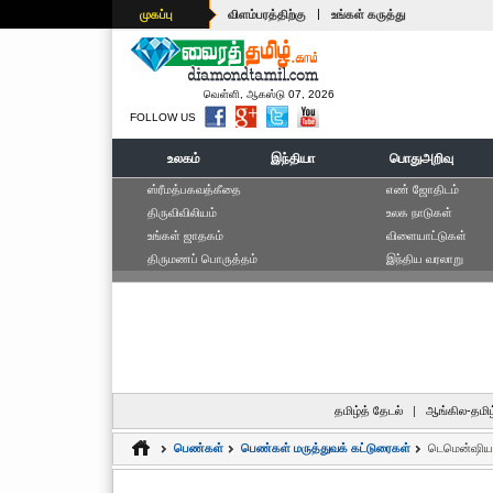
|
முகப்பு
விளம்பரத்திற்கு
உங்கள் கருத்து
வெள்ளி, ஆகஸ்டு 07, 2026
FOLLOW US
உலகம்
இந்தியா
பொதுஅறிவு
ஸ்ரீமத்பகவத்கீதை
எ‌ண் ஜோ‌திட‌ம்
திருவிவிலியம்
உலக நாடுகள்
உங்கள் ஜாதகம்
விளையாட்டுகள்
திருமணப் பொருத்தம்
இந்திய வரலாறு
தமிழ்த் தேடல்
|
ஆங்கில-தமிழ
பெண்கள்
பெண்கள் மருத்துவக் கட்டுரைகள்
டெமென்ஷியா 