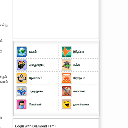
 என்று
ள்
ாத
உலகம்
இந்தியா
்
பொதுஅறிவு
கல்வி
்துப்
ஆன்மிகம்
ஜோதிடம்
களால்
மருத்துவம்
கலைகள்
பெண்கள்
நகைச்சுவை
ள்
Login with Diamond Tamil