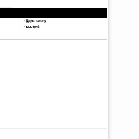
• இந்திய வரலாறு
• உலக நேரம்