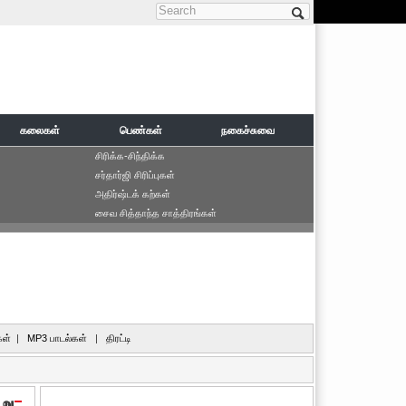
Search form
கலைகள்
பெண்கள்
நகைச்சுவை
சிரிக்க-சிந்திக்க
சர்தார்ஜி சிரிப்புகள்
அதிர்ஷ்டக் கற்கள்
சைவ சித்தாந்த சாத்திரங்கள்
ள்
|
MP3 பாடல்கள்
|
திரட்டி