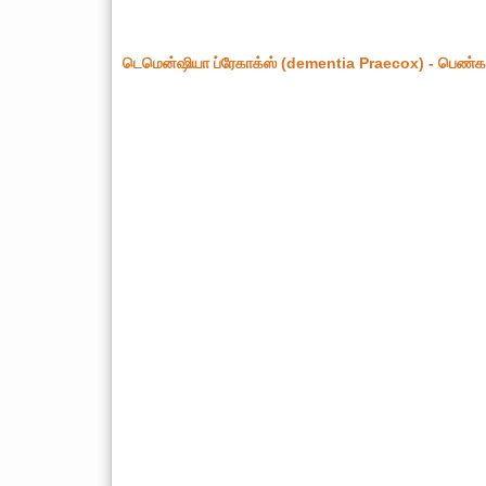
டெமென்ஷியா ப்ரேகாக்ஸ் (dementia Praecox) - பெண்கள