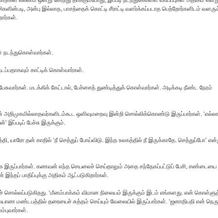
கள் எல்லாம் ஒன்று சேர்ந்து தாக்கும்போது, இப்படி நடந்துகொள்ள வாய்ப்புகள் அதிகம் என்ற
களின்படி, அன்பு இல்லாத, பாசத்தைக் கொட்டி சீராட்டி வளர்க்கப்படாத பெற்றோர்களிடம் வளரும
றார்கள்.
ள் நடந்துகொள்வார்கள்.
நடப்பதாகவும் காட்டிக் கொள்வார்கள்.
ுவார்கள். மடக்கிக் கேட்டால், பேச்சைத் துண்டித்துக் கொள்வார்கள். அடிக்கடி நீண்ட நேரம்
பின் அறிமுகமில்லாதவர்களிடம்கூட ஒளிவுமறைவு இன்றி சொல்லிக்கொண்டு இருப்பார்கள். ‘எல்லா
இப்படிப் பேச்சு இருக்கும்.
தி, யாரோ தன் காதில் ‘நீ செத்துப் போய்விடு. இந்த உலகத்தில் நீ இருக்காதே. செத்துப்போ’ என்
ழியாக இருப்பார்கள். கணவன் எந்த செயலைச் செய்தாலும் அதை சந்தேகப்பட்டுப் பேசி, சண்டையை
தப் பாதிப்புக்கு அதிகம் ஆட்படுகிறார்கள்.
ச் சொல்லப்படுகிறது. ‘மீனம்பாக்கம் விமான நிலையம் இருக்கும் இடம் எங்களது. என் கொள்ளுத
யாண மண்டபத்தில் தரையைச் சுத்தம் செய்யும் வேலையில் இருப்பார்கள். ‘ஜனாதிபதி என் நெர
்புவார்கள்.