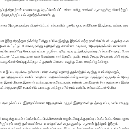
 வகுப்புத் தோழிகள் யாரையாவது தேடிப்போய் விட்டாளோ, என்று எண்ணி ஆளாளுக்கு விசாரித்துப்
 பெற்றோருக்குப் பயம் தொற்றிக்கொண்டது.
்யாவை அழைத்துவந்து வீட்டில் விட்டார். ரம்யாவின் முகமே ஒரு மாதிரியாக இருந்தது. என்ன, ஏது
ஙன இந்த நேரத்துல நிக்கிறே?’ன்னு ரயில்ல இருந்து இறங்கி வந்த நான் கேட்டேன். அதுக்கு அவ
அவள கூட்டிட்டுப் போகலாமுன்னு வந்தேன்’னு சொன்னா. உஷாவா, ‘அவளுக்குக் கல்யாணமாகி
போறான்?’னு கேட்டதும் ரம்யா முழிச்சா. ஏதோ தப்பு நடந்திருக்குன்னு, ‘ரம்யா நீ எதுவும் பேச
ம் கேட்டால், ‘ஆமா உஷாதான் வரச் சொன்னா’ என்கிறாளே தவிர, தான் செய்த செயலைப் பற்றி எந்தப
பேசுவதுபோல் கேட்டிருக்கிறது. அதுதான் அவளை எழுந்து போக வைத்திருக்கிறது.
்யா இப்படி அடிக்கடி தன்னை யாரோ அழைப்பதாகத் தூக்கத்தில் எழுந்து போய்விடுவதும்,
தாமதித்தால் ரம்யாவின் மனநிலை பாதிக்கக்கூடும் என்று மனநல மருத்துவர் ஒருவரிடம் அழைத
ஒரு இனம்புரியாத இன்னல் தரக்கூடிய மனநோய்தான். தங்கள் மனதிற்குள் சில குரல்களை இவர்
். இந்த மாதிரி சமயத்தில் யாராவது பார்த்து தடுத்தால் உண்டு. இல்லாவிட்டால் பெரிய
் அழைக்கப்பட்ட இந்நோய்க்கான அறிகுறிகள் மற்றும் இந்நோயின் நடத்தை எப்படி உண்டாகிறது
லருக்கு மனம் சம்பந்தப்பட்ட பிரச்சினைகள் வரும். சிலருக்கு நரம்பு சம்பந்தப்பட்ட கோளாறுக
ிலருக்குப் பரம்பரைத் தன்மையில்கூட மனநோய்கள் வருவதுண்டு. ஆனால் இந்நோய் இந்தக்