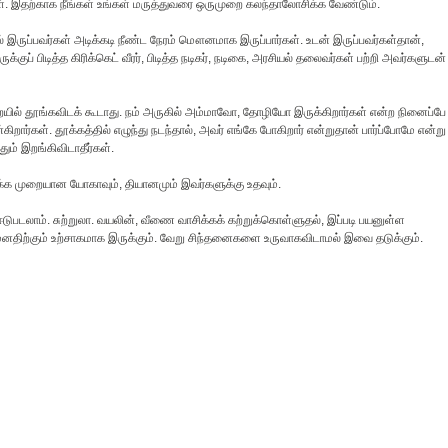
கள். இதற்காக நீங்கள் உங்கள் மருத்துவரை ஒருமுறை கலந்தாலோசிக்க வேண்டும்.
ருப்பவர்கள் அடிக்கடி நீண்ட நேரம் மௌனமாக இருப்பார்கள். உடன் இருப்பவர்கள்தான்,
பிடித்த கிரிக்கெட் வீரர், பிடித்த நடிகர், நடிகை, அரசியல் தலைவர்கள் பற்றி அவர்களுடன்
ையில் தூங்கவிடக் கூடாது. நம் அருகில் அம்மாவோ, தோழியோ இருக்கிறார்கள் என்ற நினைப்பே
றார்கள். தூக்கத்தில் எழுந்து நடந்தால், அவர் எங்கே போகிறார் என்றுதான் பார்ப்போமே என்று
ம் இறங்கிவிடாதீர்கள்.
்க முறையான யோகாவும், தியானமும் இவர்களுக்கு உதவும்.
டுபடலாம். சுற்றுலா. வயலின், வீணை வாசிக்கக் கற்றுக்கொள்ளுதல், இப்படி பயனுள்ள
னதிற்கும் உற்சாகமாக இருக்கும். வேறு சிந்தனைகளை உருவாகவிடாமல் இவை தடுக்கும்.