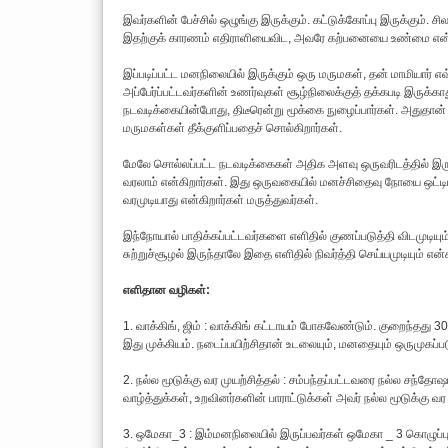
இவர்களின் பேச்சில் ஒழுங்கு இருக்கும். கட்டுக்கோப்பு இருக்கும். 
இதற்குக் காரணம் எதிராளியைவிட, அவரே கற்பனையை உண்மை என்ற
இப்படிப்பட்ட மனநிலையில் இருக்கும் ஒரு மருமகள், தன் மாமியார் 
அப்பேர்ப்பட்டவர்களின் உணர்வுகள் சூழ்நிலைக்குத் தக்கபடி இருக்காது
நடவடிக்கையின்போது, திடீரென்று மூக்கை நுழைப்பார்கள். அதுதா
மருமகள்கள் தீக்குளிப்பதைச் சொல்கிறார்கள்.
மேலே சொல்லப்பட்ட நடவடிக்கைகள் அதிக அளவு ஒருவரிடத்தில் இருந
வரலாம் என்கிறார்கள். இது ஒருவகையில் மனச்சிதைவு நோயை ஒட்டி
வரமுடியாது என்கிறார்கள் மருத்துவர்கள்.
இந்நோயால் பாதிக்கப்பட்டவர்களை எளிதில் குணப்படுத்தி விடமுடியு
சுற்றுச்சூழல் இருந்தாலே இதை எளிதில் நிவர்த்தி செய்யமுடியும் என்க
எளிதான வழிகள்:
1. வாக்கிங், ஜிம் : வாக்கிங் கட்டாயம் போகவேண்டும். குறைந்தது
இது முக்கியம். நடைப்பயிற்சிதான் உடலையும், மனதையும் ஒருமுகப்ப
2. நல்ல மூடுக்கு வர முயற்சித்தல் : சம்பந்தப்பட்டவரை நல்ல சந்தோ
வாழ்த்துக்கள், உறவினர்களின் பாராட்டுக்கள் அவர் நல்ல மூடுக்கு வர
3. ஒமேகா_3 : இம்மனநிலையில் இருப்பவர்கள் ஒமேகா _ 3 கொழுப்ப