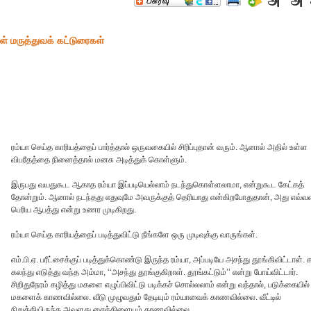
் மருத்துவக் கட்டுரைகள்
ரம்யா செய்த காரியத்தைப் பார்த்தால் ஒருவகையில் சிரிப்புதான் வரும். ஆனால் அதில் உள்ள
விபரீதத்தை நினைத்தால் மனசு அடித்துக் கொள்ளும்.
இருபது வயதுகூட ஆகாத ரம்யா இப்படியெல்லாம் நடந்துகொள்ளலாமா, என்றுகூட கேட்கத்
தோன்றும். ஆனால் நடந்தது எதுவுமே அவருக்குத் தெரியாது என்கிறபோதுதான், அது எவ்வ
பெரிய ஆபத்து என்று உணர முடிகிறது.
ரம்யா செய்த காரியத்தைப் படித்துவிட்டு நீங்களே ஒரு முடிவுக்கு வாருங்கள்.
எம்.பி.ஏ. பரீட்சைக்குப் படித்துக்கொண்டு இருந்த ரம்யா, அப்படியே அசந்து தூங்கிவிட்டாள். 
கலந்து எடுத்து வந்த அம்மா, ‘‘அசந்து தூங்குகிறாள். தூங்கட்டும்’’ என்று போய்விட்டார்.
சிறிதுநேரம் கழித்து மகளை எழுப்பிவிட்டு படிக்கச் சொல்லலாம் என்று வந்தால், படுக்கையில்
மகளைக் காணவில்லை. வீடு முழுவதும் தேடியும் ரம்யாவைக் காணவில்லை. வீட்டில்
நிறுத்தியிருந்த அவளது சைக்கிளையும் காணவில்லை.