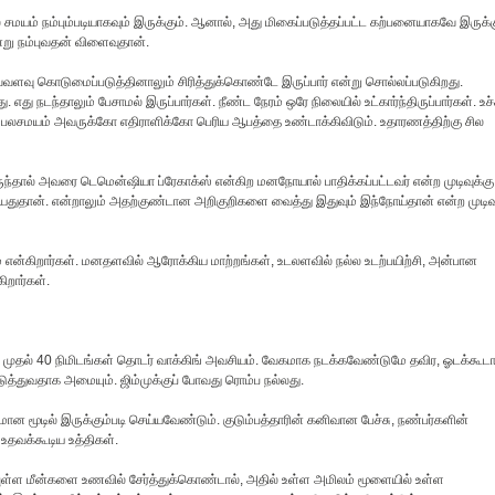
சில சமயம் நம்பும்படியாகவும் இருக்கும். ஆனால், அது மிகைப்படுத்தப்பட்ட கற்பனையாகவே இருக்க
ு நம்புவதன் விளைவுதான்.
எவ்வளவு கொடுமைப்படுத்தினாலும் சிரித்துக்கொண்டே இருப்பார் என்று சொல்லப்படுகிறது.
. எது நடந்தாலும் பேசாமல் இருப்பார்கள். நீண்ட நேரம் ஒரே நிலையில் உட்கார்ந்திருப்பார்கள். உச
ன் பலசமயம் அவருக்கோ எதிராளிக்கோ பெரிய ஆபத்தை உண்டாக்கிவிடும். உதாரணத்திற்கு சில
்தால் அவரை டெமென்ஷியா ப்ரேகாக்ஸ் என்கிற மனநோயால் பாதிக்கப்பட்டவர் என்ற முடிவுக்கு
யதுதான். என்றாலும் அதற்குண்டான அறிகுறிகளை வைத்து இதுவும் இந்நோய்தான் என்ற முடிவு
ம் என்கிறார்கள். மனதளவில் ஆரோக்கிய மாற்றங்கள், உடலளவில் நல்ல உடற்பயிற்சி, அன்பான
ிறார்கள்.
 30 முதல் 40 நிமிடங்கள் தொடர் வாக்கிங் அவசியம். வேகமாக நடக்கவேண்டுமே தவிர, ஓடக்கூடா
டுத்துவதாக அமையும். ஜிம்முக்குப் போவது ரொம்ப நல்லது.
ஷமான மூடில் இருக்கும்படி செய்யவேண்டும். குடும்பத்தாரின் கனிவான பேச்சு, நண்பர்களின்
 உதவக்கூடிய உத்திகள்.
ுள்ள மீன்களை உணவில் சேர்த்துக்கொண்டால், அதில் உள்ள அமிலம் மூளையில் உள்ள