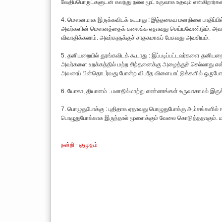
வேதிப்பொருட்களுடன் கலந்து நல்ல மூட் உருவாக உதவும் என்கிறார்
4. மௌனமாக இருக்கவிடக் கூடாது : இத்தகைய மனநிலை பாதிப்பில் இ
அவர்களின் மௌனத்தைக் கலைக்க ஏதாவது செய்யவேண்டும். அவருக்குப் 
விவாதிக்கலாம். அவர்களுக்குச் சாதகமாகப் பேசுவது அவசியம்.
5. தனியறையில் தூங்கவிடக் கூடாது : இப்படிப்பட்டவர்களை தனியற
அவர்களை உறக்கத்தில் மற்ற சிந்தனைக்கு அழைத்துச் செல்லாது என்கி
அவரைப் பின்தொடர்வது போன்ற விபரீத விளையாட்டுக்களில் ஒருபோது
6. யோகா, தியானம் : மனதில்மாற்று எண்ணங்கள் உருவாகாமல் இருக
7. பொழுதுபோக்கு : புதிதாக ஏதாவது பொழுதுபோக்கு அம்சங்களில் ஈ
பொழுதுபோக்காக இருந்தால் மூளைக்கும் வேலை கொடுத்ததாகும். ம
நன்றி - குமுதம்