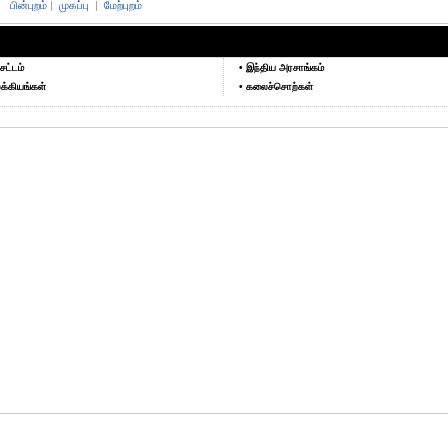
பின்புறம்
|
முகப்பு
|
மேற்புறம்
சட்டம்
• இந்திய அரசாங்கம்
க்கியங்கள்
• கலைச்சொற்கள்