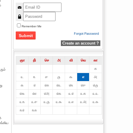
ு
்
Remember Me
Forgot Password
Create an account ?
ஞா
தி்
செ
அ
வி
வெ
கா
௧
ரும்
௨
௩
௪
௫
௬
௭
௮
௯
௰
௰௧
௰௨
௰௩
௰௪
௰௫
று
௰௬
௰௭
௰௮
௰௯
௨௰
௨௧
௨௨
௨௩
௨௪
௨௫
௨௬
௨௭
௨௮
௨௯
௩௰
௩௧
்
ுங்கிய