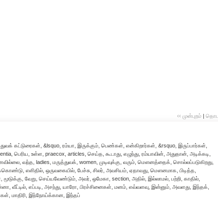
‹‹ முன்புறம்
|
தொடர்
வக் கட்டுரைகள், &lsquo, ரம்யா, இருக்கும், பெண்கள், என்கிறார்கள், &rsquo, இருப்பார்கள்,
ntia, பெரிய, உள்ள, praecox, articles, செய்த, கூடாது, எழுந்து, ரம்யாவின், அதுதான், அடிக்கடி,
ாணவில்லை, வந்த, ladies, மருத்துவக், women, முடிவுக்கு, வரும், மௌனத்தைக், சொல்லப்படுகிறது,
்கொண்டு, எளிதில், ஒருவகையில், பேச்சு, சிலர், அவசியம், ஏதாவது, மௌனமாக, பிடித்த,
மூடுக்கு, வேறு, செய்யவேண்டும், அவர், ஒமேகா, section, அதில், இல்லாமல், பற்றி, காதில்,
னா, வீட்டில், எப்படி, அசந்து, யாரோ, பிரச்சினைகள், மனம், எவ்வளவு, இன்னும், அவளது, இந்தக்,
ள், மாதிரி, இந்நோய்க்கான, இந்தப்