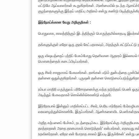
குறைபாடுகளால் வருவதாகத் தெரியவில்லை. ஆனால், இந்தக் குறைபாடு
மட்டுமே ஆய்வாளர்கள் கூறுகிறார்கள். அண்மையில் நடந்த ஆராய்ச்சி
குழந்தைகளுக்கு இந்தப் பாதிப்பு அதிகம் என்று கண்டு பிடித்திருக்கி
இந்நோய்க்கான வேறு அறிகுறிகள் :
பொதுவாக, காலத்திற்கும் இடத்திற்கும் பொருத்தமில்லாதபடி இவர்க
தங்களுக்குள் எதோ ஒரு குரல் கேட்பதாகவும், அதற்குக் கட்டுப்பட்டு 
ஒரு விஷயத்தைப் பற்றிப் பேசும்போது தெளிவான ஆதாரம் இல்லாமல் பேச
மௌனத்தைக் கடைப்பிடிப்பார்கள்.
ஒரு சிலர் சகஜமாகப் பேசுவார்கள். தாங்கள் படும் துன்பத்தை முன்
தன்னை ஒதுக்குகிறார்கள். புருஷன் தன்னை கொடுமைப்படுத்துகிறான்’ 
ரம்யா மாதிரி மருத்துவப் பரிசோதனைக்கு வந்த நடுத்தரப் பெண் ஒருத்
அடித்துப் பேசுவதாகச் சொல்லிக்கொண்டு வந்தார்.
இந்நோயால் இன்னும் பாதிக்கப்பட்ட சிலர், பெரிய சந்தேகப் பேர்வ
வரவழைத்துக்கொண்டே இருப்பார்கள். ஆண்களைவிட பெண்கள்தான் இந்
அதீத கற்பனைப் பேச்சும், நடத்தையும்கூட இந்நோய்க்கு அறிகுறியாக
தாத்தாதான் அதை தானமாகக் கொடுத்தார்’ என்பார்கள். எதாவது கல்
உறவினர்தான். ஏதோ என் போறாத காலம் இப்படி இருக்கேன்’ என்று புலம