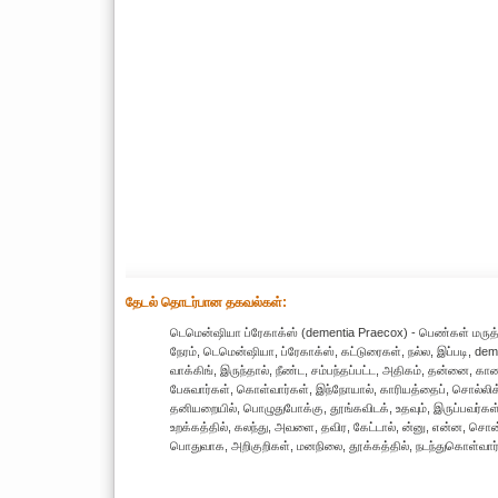
தேட‌ல் தொட‌ர்பான தகவ‌ல்க‌ள்:
டெமென்ஷியா ப்ரேகாக்ஸ் (dementia Praecox) - பெண்கள் மருத்து
நேரம், டெமென்ஷியா, ப்ரேகாக்ஸ், கட்டுரைகள், நல்ல, இப்படி, deme
வாக்கிங், இருந்தால், நீண்ட, சம்பந்தப்பட்ட, அதிகம், தன்னை, க
பேசுவார்கள், கொள்வார்கள், இந்நோயால், காரியத்தைப், சொல்லிக
தனியறையில், பொழுதுபோக்கு, தூங்கவிடக், உதவும், இருப்பவர்கள், 
உறக்கத்தில், கலந்து, அவளை, தவிர, கேட்டால், ன்னு, என்ன, சொன்
பொதுவாக, அறிகுறிகள், மனநிலை, தூக்கத்தில், நடந்துகொள்வார்க