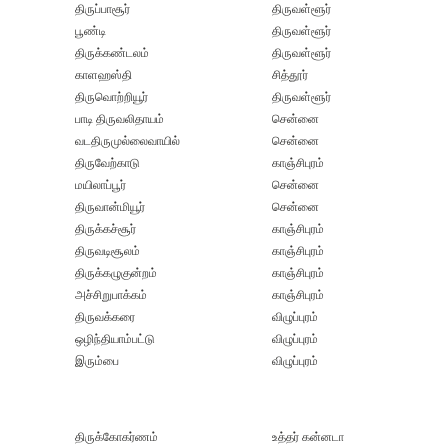
திருப்பாசூர்
திருவள்ளூர்
பூண்டி
திருவள்ளூர்
திருக்கண்டலம்
திருவள்ளூர்
காளஹஸ்தி
சித்தூர்
திருவொற்றியூர்
திருவள்ளூர்
பாடி திருவலிதாயம்
சென்னை
வடதிருமுல்லைவாயில்
சென்னை
திருவேற்காடு
காஞ்சிபுரம்
மயிலாப்பூர்
சென்னை
திருவான்மியூர்
சென்னை
திருக்கச்சூர்
காஞ்சிபுரம்
திருவடிசூலம்
காஞ்சிபுரம்
திருக்கழுகுன்றம்
காஞ்சிபுரம்
அச்சிறுபாக்கம்
காஞ்சிபுரம்
திருவக்கரை
விழுப்புரம்
ஒழிந்தியாம்பட்டு
விழுப்புரம்
இரும்பை
விழுப்புரம்
திருக்கோகர்ணம்
உத்தர் கன்னடா