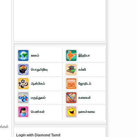
உலகம்
இந்தியா
பொதுஅறிவு
கல்வி
ஆன்மிகம்
ஜோதிடம்
மருத்துவம்
கலைகள்
பெண்கள்
நகைச்சுவை
லங்கள்
Login with Diamond Tamil