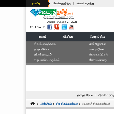
|
முகப்பு
விளம்பரத்திற்கு
உங்கள் கருத்து
வெள்ளி, ஆகஸ்டு 07, 2026
FOLLOW US
உலகம்
இந்தியா
பொதுஅறிவு
ஸ்ரீமத்பகவத்கீதை
எ‌ண் ஜோ‌திட‌ம்
திருவிவிலியம்
உலக நாடுகள்
உங்கள் ஜாதகம்
விளையாட்டுகள்
திருமணப் பொருத்தம்
இந்திய வரலாறு
தமிழ்த் தேடல்
|
ஆங்கில-தமிழ
ஆன்மிகம்
சிவ திருத்தலங்கள்
தேவாரத் திருத்தலங்கள்