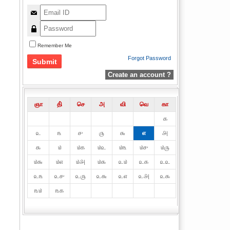
Remember Me
Forgot Password
Create an account ?
ஞா
தி்
செ
அ
வி
வெ
கா
௧
௨
௩
௪
௫
௬
௭
௮
௯
௰
௰௧
௰௨
௰௩
௰௪
௰௫
௰௬
௰௭
௰௮
௰௯
௨௰
௨௧
௨௨
௨௩
௨௪
௨௫
௨௬
௨௭
௨௮
௨௯
௩௰
௩௧