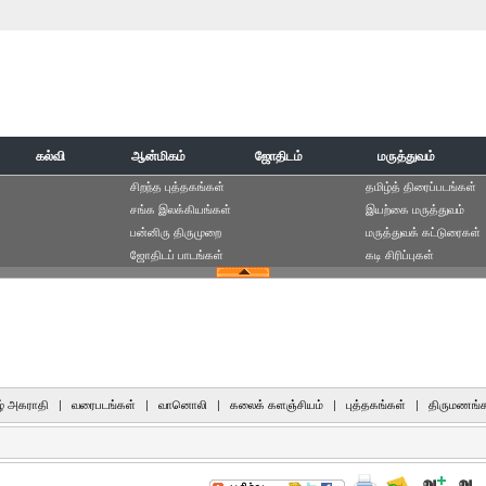
கல்வி
ஆன்மிகம்
ஜோதிடம்
மருத்துவம்
சிறந்த புத்தகங்கள்
தமிழ்த் திரைப்படங்கள்
சங்க இலக்கியங்கள்
இயற்கை மருத்துவம்
பன்னிரு திருமுறை
மருத்துவக் கட்டுரைகள்
ஜோதிடப் பாடங்கள்
கடி சிரிப்புகள்
் அகராதி
|
வரைபடங்கள்
|
வானொலி
|
கலைக் களஞ்சியம்
|
புத்தகங்கள்
|
திருமணங்க