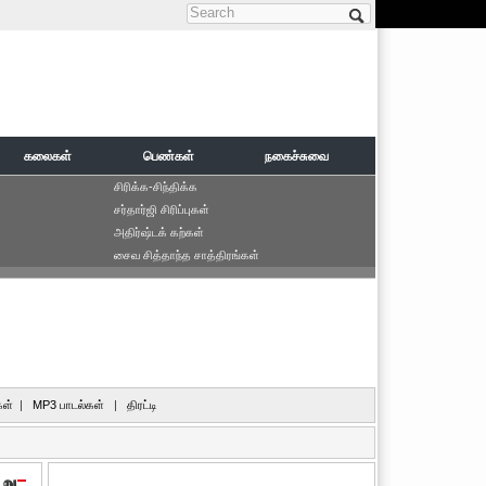
Search form
கலைகள்
பெண்கள்
நகைச்சுவை
சிரிக்க-சிந்திக்க
சர்தார்ஜி சிரிப்புகள்
அதிர்ஷ்டக் கற்கள்
சைவ சித்தாந்த சாத்திரங்கள்
ள்
|
MP3 பாடல்கள்
|
திரட்டி