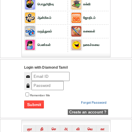
பொதுஅறிவு
கல்வி
ஆன்மிகம்
ஜோதிடம்
மருத்துவம்
கலைகள்
பெண்கள்
நகைச்சுவை
Login with Diamond Tamil
Remember Me
Forgot Password
Create an account ?
ஞா
தி்
செ
அ
வி
வெ
கா