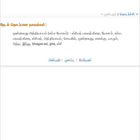
‹‹ முன்புறம்
|
தொடர்ச்சி ››
தேட‌ல் தொட‌ர்பான தகவ‌ல்க‌ள்:
மூன்றாவது அத்தியாயம் (கர்ம யோகம்) - ஸ்ரீமத் பகவத்கீதை, யோகம், கர்ம,
பகவத்கீதை, ஸ்ரீமத், அத்தியாயம், செயலில், மூன்றாவது, எனக்கு, யாரும்,
அந்த, இந்து, bhagavad, gita, ஸ்ரீ
பின்புறம்
|
முகப்பு
|
மேற்புறம்