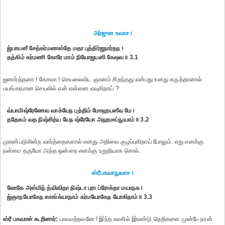
அர்ஜுன உவாச।
ஜ்யாயஸீ சேத்கர்மணஸ்தே மதா புத்திர்ஜநார்தந।
தத்கிம் கர்மணி கோரே மாம் நியோஜயஸி கேஷவ॥ 3.1
ஜனார்த்தனா ! கேசவா ! செயலைவிட ஞானம் சிறந்தது என்பது உனது கருத்தானால்
பயங்கரமான செயலில் ஏன் என்னை ஏவுகிறாய் ?
வ்யாமிஷ்ரேணேவ வாக்யேந புத்திம் மோஹயஸீவ மே।
ததேகம் வத நிஷ்சித்ய யேந ஷ்ரேயோ அஹமாப்நுயாம்॥ 3.2
முரண்படுகின்ற வார்த்தைகளால் எனது அறிவை குழப்புகிறாய் போலும். எது எனக்கு
நன்மை தருமோ அந்த ஒன்றை எனக்கு உறுதியாக சொல்.
ஸ்ரீபகவாநுவாச।
லோகே அஸ்மிந் த்விவிதா நிஷ்டா புரா ப்ரோக்தா மயாநக।
ஜ்ஞாநயோகேந ஸாங்க்யாநாம் கர்மயோகேந யோகிநாம்॥ 3.3
ஸ்ரீ பகவான் கூறினார்:
பாவமற்றவனே ! இந்த உலகில் இரண்டு நெறிகளை முன்பே நான்