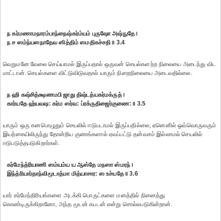
ந கர்மணாமநாரம்பாந்நைஷ்கர்ம்யம் புருஷோ அஷ்நுதே।
ந ச ஸம்ந்யஸநாதேவ ஸித்திம் ஸமதிகச்சதி॥ 3.4
வெறுமனே வேலை செய்யாமல் இருப்பதால் ஒருவன் செயல்களற்ற நிலையை அடைந்து விட
மாட்டான். செயல்களை விட்டுவிடுவதால் யாரும் நிறைநிலையை அடைவதில்லை.
ந ஹி கஷ்சித்க்ஷணமபி ஜாது திஷ்டத்யகர்மக்ருத்।
கார்யதே ஹ்யவஷ: கர்ம ஸர்வ: ப்ரக்ருதிஜைர்குணை:॥ 3.5
யாரும் ஒரு கனபொழுதும் செயலில் ஈடுபடாமல் இருப்பதில்லை, ஏனெனில் ஒவ்வொருவரும்
இயற்கையிலிருந்து தோன்றிய குணங்களால் ஏவப்பட்டு தன்வசம் இல்லாமல் செயலில்
ஈடுபடுத்தபடுகிறார்கள்.
கர்மேந்த்ரியாணி ஸம்யம்ய ய ஆஸ்தே மநஸா ஸ்மரந்।
இந்த்ரியார்தாந்விமூடாத்மா மித்யாசார: ஸ உச்யதே॥ 3.6
யார் கர்மேந்திரியங்களை அடக்கி பொருட்களை மனத்தில் நினைத்து
கொண்டிருக்கிறானோ, அந்த மூடன் கபடன் என்று சொல்லபடுகின்றான்.