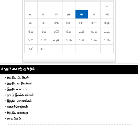
௧
௨
௩
௪
௫
௬
௭
௮
௯
௰
௰௧
௰௨
௰௩
௰௪
௰௫
௰௬
௰௭
௰௮
௰௯
௨௰
௨௧
௨௨
௨௩
௨௪
௨௫
௨௬
௨௭
௨௮
௨௯
௩௰
௩௧
மேலும் வைரத் தமிழில் ...
• இந்திய அரசியல்
• இந்திய மாநிலங்கள்
• இந்தியச் சட்டம்
• தமிழ் இலக்கியங்கள்
• இந்திய அரசாங்கம்
• கலைச்சொற்கள்
• இந்திய வரலாறு
• உலக நேரம்