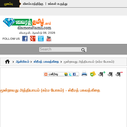
|
முகப்பு
விளம்பரத்திற்கு
உங்கள் கருத்து
வியாழன், ஆகஸ்டு 06, 2026
FOLLOW US
Search form
ஆன்மிகம்
ஸ்ரீமத் பகவத்கீதை
மூன்றாவது அத்தியாயம் (கர்ம யோகம்)
மூன்றாவது அத்தியாயம் (கர்ம யோகம்) - ஸ்ரீமத் பகவத்கீதை