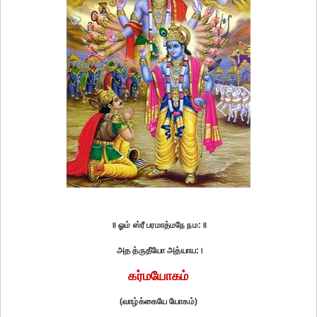
॥ ஓம் ஸ்ரீ பரமாத்மநே நம:॥
அத த்ருதீயோ அத்யாய:।
கர்மயோகம்
(வாழ்க்கையே யோகம்)