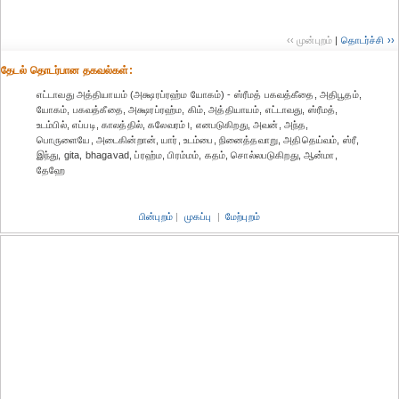
‹‹ முன்புறம்
|
தொடர்ச்சி ››
தேட‌ல் தொட‌ர்பான தகவ‌ல்க‌ள்:
எட்டாவது அத்தியாயம் (அக்ஷரப்ரஹ்ம யோகம்) - ஸ்ரீமத் பகவத்கீதை, அதிபூதம்,
யோகம், பகவத்கீதை, அக்ஷரப்ரஹ்ம, கிம், அத்தியாயம், எட்டாவது, ஸ்ரீமத்,
உடம்பில், எப்படி, காலத்தில், கலேவரம்।, எனபடுகிறது, அவன், அந்த,
பொருளையே, அடைகின்றான், யார், உடம்பை, நினைத்தவாறு, அதிதெய்வம், ஸ்ரீ,
இந்து, gita, bhagavad, ப்ரஹ்ம, பிரம்மம், கதம், சொல்லபடுகிறது, ஆன்மா,
தேஹே
பின்புறம்
|
முகப்பு
|
மேற்புறம்