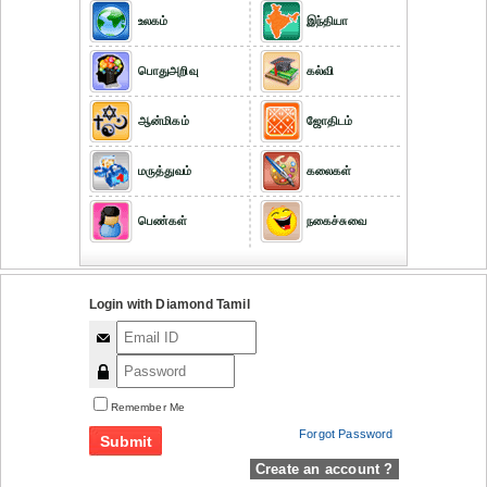
உலகம்
இந்தியா
பொதுஅறிவு
கல்வி
ஆன்மிகம்
ஜோதிடம்
மருத்துவம்
கலைகள்
பெண்கள்
நகைச்சுவை
Login with Diamond Tamil
Remember Me
Forgot Password
Create an account ?