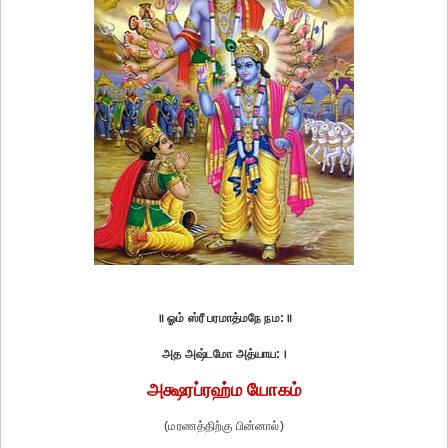
॥ ஓம் ஸ்ரீ பரமாத்மநே நம:॥
அத அஷ்டமோ அத்யாய:।
அக்ஷரப்ரஹ்ம யோகம்
(மரணத்திற்கு பின்னால்)