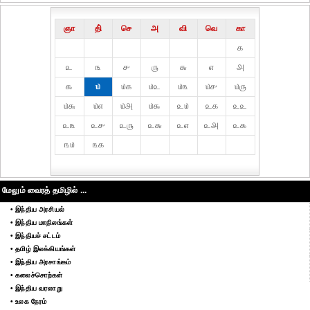
ஞா
தி்
செ
அ
வி
வெ
கா
௧
௨
௩
௪
௫
௬
௭
௮
௯
௰
௰௧
௰௨
௰௩
௰௪
௰௫
௰௬
௰௭
௰௮
௰௯
௨௰
௨௧
௨௨
௨௩
௨௪
௨௫
௨௬
௨௭
௨௮
௨௯
௩௰
௩௧
மேலும் வைரத் தமிழில் ...
• இந்திய அரசியல்
• இந்திய மாநிலங்கள்
• இந்தியச் சட்டம்
• தமிழ் இலக்கியங்கள்
• இந்திய அரசாங்கம்
• கலைச்சொற்கள்
• இந்திய வரலாறு
• உலக நேரம்