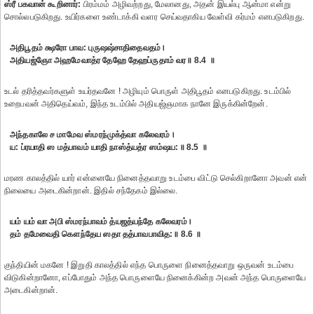
ஸ்ரீ பகவான் கூறினார்:
பிரம்மம் அழிவற்றது, மேலானது, அதன் இயல்பு ஆன்மா என்று
சொல்லபடுகிறது. உயிர்களை உண்டாக்கி வளர செய்வதாகிய வேள்வி கர்மம் எனபடுகிறது.
அதிபூதம் க்ஷரோ பாவ: புருஷஷ்சாதிதைவதம்।
அதியஜ்ஞோ அஹமேவாத்ர தேஹே தேஹப்ருதாம் வர॥ 8.4 ॥
உடல் தரித்தவர்களுள் உயர்தவனே ! அழியும் பொருள் அதிபூதம் எனபடுகிறது. உடம்பில்
உறைபவன் அதிதெய்வம், இந்த உடம்பில் அதியஜ்ஞமாக நானே இருக்கின்றேன்.
அந்தகாலே ச மாமேவ ஸ்மரந்முக்த்வா கலேவரம்।
ய: ப்ரயாதி ஸ மத்பாவம் யாதி நாஸ்த்யத்ர ஸம்ஷய:॥ 8.5 ॥
மரண காலத்தில் யார் என்னையே நினைத்தவாறு உடம்பை விட்டு செல்கிறானோ அவன் என்
நிலையை அடைகின்றான். இதில் சந்தேகம் இல்லை.
யம் யம் வா அபி ஸ்மரந்பாவம் த்யஜத்யந்தே கலேவரம்।
தம் தமேவைதி கௌந்தேய ஸதா தத்பாவபாவித:॥ 8.6 ॥
குந்தியின் மகனே ! இறுதி காலத்தில் எந்த பொருளை நினைத்தவாறு ஒருவன் உடம்பை
விடுகின்றானோ, எப்போதும் அந்த பொருளையே நினைக்கின்ற அவன் அந்த பொருளையே
அடைகின்றான்.