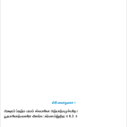
ஸ்ரீபகவாநுவாச।
அக்ஷரம் ப்ரஹ்ம பரமம் ஸ்வபாவோ அத்யாத்மமுச்யதே।
பூதபாவோத்பவகரோ விஸர்க: கர்மஸம்ஜ்ஞித:॥ 8.3 ॥