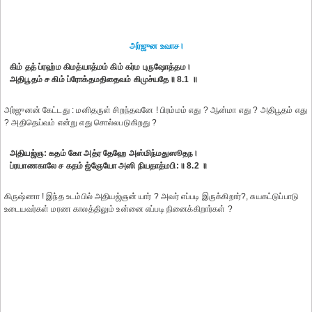
அர்ஜுன உவாச।
கிம் தத் ப்ரஹ்ம கிமத்யாத்மம் கிம் கர்ம புருஷோத்தம।
அதிபூதம் ச கிம் ப்ரோக்தமதிதைவம் கிமுச்யதே॥ 8.1 ॥
அர்ஜுனன் கேட்டது : மனிதருள் சிறந்தவனே ! பிரம்மம் எது ? ஆன்மா எது ? அதிபூதம் எது
? அதிதெய்வம் என்று எது சொல்லபடுகிறது ?
அதியஜ்ஞ: கதம் கோ அத்ர தேஹே அஸ்மிந்மதுஸூதந।
ப்ரயாணகாலே ச கதம் ஜ்ஞேயோ அஸி நியதாத்மபி:॥ 8.2 ॥
கிருஷ்ணா ! இந்த உடம்பில் அதியஜ்ஞன் யார் ? அவர் எப்படி இருக்கிறார்?, சுயகட்டுப்பாடு
உடையவர்கள் மரண காலத்திலும் உன்னை எப்படி நினைக்கிறார்கள் ?