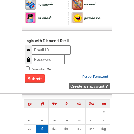
மருத்துவம்
கலைகள்
பெண்கள்
நகைச்சுவை
Login with Diamond Tamil
Remember Me
Forgot Password
Create an account ?
ஞா
தி்
செ
அ
வி
வெ
கா
௧
௨
௩
௪
௫
௬
௭
௮
௯
௰
௰௧
௰௨
௰௩
௰௪
௰௫