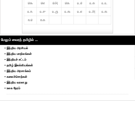
௰௬
௰௭
௰௮
௰௯
௨௰
௨௧
௨௨
௨௩
௨௪
௨௫
௨௬
௨௭
௨௮
௨௯
௩௰
௩௧
மேலும் வைரத் தமிழில் ...
• இந்திய அரசியல்
• இந்திய மாநிலங்கள்
• இந்தியச் சட்டம்
• தமிழ் இலக்கியங்கள்
• இந்திய அரசாங்கம்
• கலைச்சொற்கள்
• இந்திய வரலாறு
• உலக நேரம்