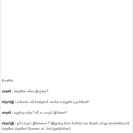
போனில்
காதலி :
ஹெலோ எங்க இருக்க?
சர்தார்ஜி :
உன்னை பார்க்கத்தான் பைக்ல வந்துகிட்டிருக்கேன்!
காதலி :
எதுக்கு வர்ற? வீட்ல யாரும் இல்லை!!
சர்தார்ஜி :
ஐ!! யாரும் இல்லையா? (இதுக்கு மேல பேசினா வர வேண்டாம்னு சொல்லிடுவா!)
ஹெலோ ஹெலோ! போனை கட் செய்துவிடுகிறார்.