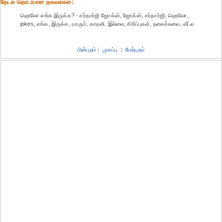
தேட‌ல் தொட‌ர்பான தகவ‌ல்க‌ள்:
ஹெலோ எங்க இருக்க? - சர்தார்ஜி ஜோக்ஸ், ஜோக்ஸ், சர்தார்ஜி, ஹெலோ,
jokes, எங்க, இருக்க, யாரும், காதலி, இல்லை, சிரிப்புகள், நகைச்சுவை, வீட்ல
பின்புறம்
|
முகப்பு
|
மேற்புறம்