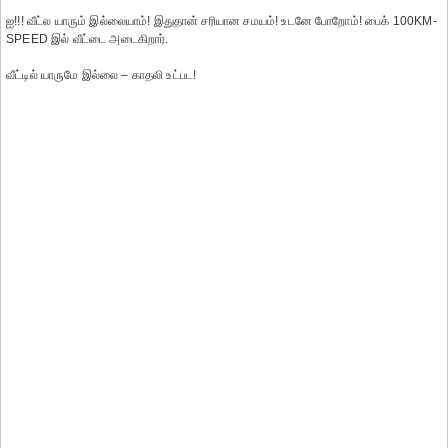
ஐ!!! வீட்ல யாரும் இல்லையாம்! இதுதான் சரியான சமயம்! உடனே போறோம்! பைக் 100KM-
SPEED இல் வீட்டை அடைகிறார்.
வீட்டில் யாருமே இல்லை – காதலி உட்பட!