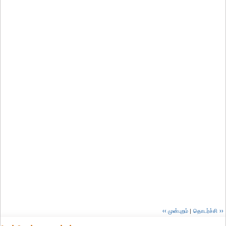
‹‹ முன்புறம்
|
தொடர்ச்சி ››