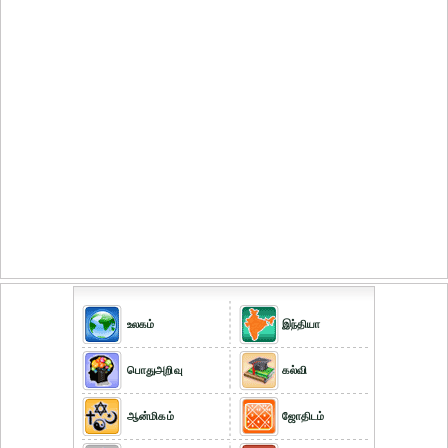
உலகம்
இந்தியா
பொதுஅறிவு
கல்வி
ஆன்மிகம்
ஜோதிடம்