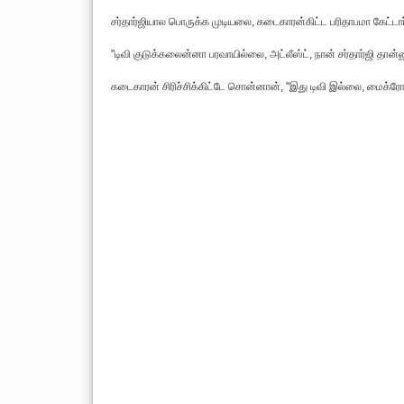
சர்தார்ஜியால‌ பொருக்க‌ முடிய‌லை, கடைகாரன்கிட்ட பரிதாபமா கேட்டார
"டிவி குடுக்க‌லைன்னா ப‌ர‌வாயில்லை, அட்லீஸ்ட், நான் சர்தார்ஜி தான்ன
கடைகாரன் சிரிச்சிக்கிட்டே சொன்னான், "இது டிவி இல்லை, மைக்ர