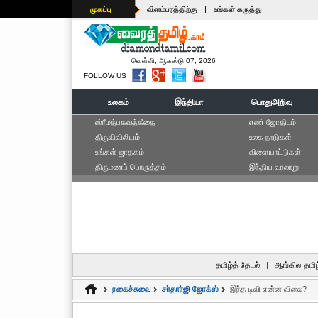
|
முகப்பு
விளம்பரத்திற்கு
உங்கள் கருத்து
வெள்ளி, ஆகஸ்டு 07, 2026
FOLLOW US
உலகம்
இந்தியா
பொதுஅறிவு
ஸ்ரீமத்பகவத்கீதை
எ‌ண் ஜோ‌திட‌ம்
திருவிவிலியம்
உலக நாடுகள்
உங்கள் ஜாதகம்
விளையாட்டுகள்
திருமணப் பொருத்தம்
இந்திய வரலாறு
தமிழ்த் தேடல்
|
ஆங்கில-தமிழ
நகைச்சுவை
சர்தார்ஜி ஜோக்ஸ்
இந்த டிவி என்ன விலை?