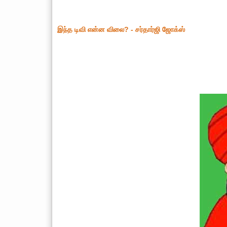
இந்த டிவி என்ன விலை? - சர்தார்ஜி ஜோக்ஸ்