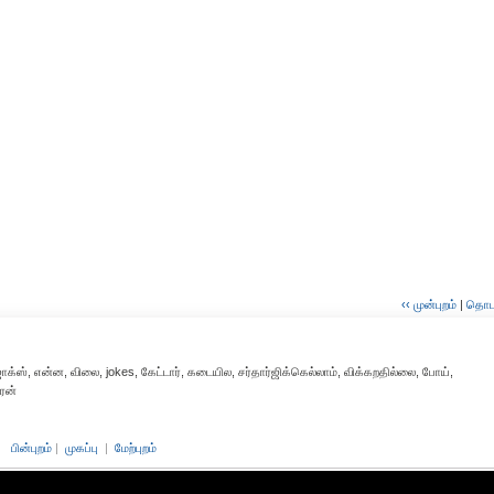
‹‹ முன்புறம்
|
தொடர்
ஜோக்ஸ், என்ன, விலை, jokes, கேட்டார், கடையில, சர்தார்ஜிக்கெல்லாம், விக்கறதில்லை, போய்,
ரன்
பின்புறம்
|
முகப்பு
|
மேற்புறம்