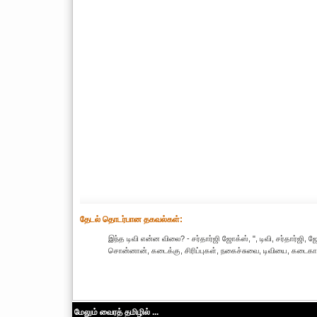
தேட‌ல் தொட‌ர்பான தகவ‌ல்க‌ள்:
இந்த டிவி என்ன விலை? - சர்தார்ஜி ஜோக்ஸ், ", டிவி, சர்தார்ஜி, 
சொன்னான், கடைக்கு, சிரிப்புகள், நகைச்சுவை, டிவியை, கடைகா
மேலும் வைரத் தமிழில் ...