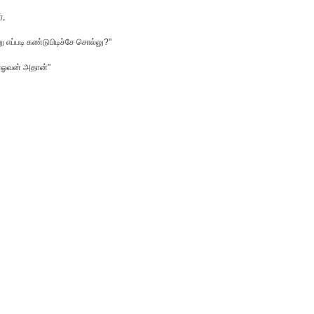
்,
ு எப்ப‌டி க‌ண்டுபிடிச்சே சொல்லு?"
ோஓவ‌ன் அதான்"