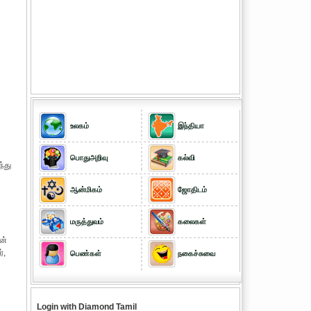
உலகம்
இந்தியா
பொதுஅறிவு
கல்வி
ந்து
ஆன்மிகம்
ஜோதிடம்
மருத்துவம்
கலைகள்
ன்
்,
பெண்கள்
நகைச்சுவை
Login with Diamond Tamil