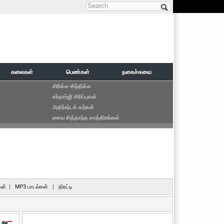
Search form
கலைகள்
பெண்கள்
நகைச்சுவை
சிரிக்க-சிந்திக்க
சர்தார்ஜி சிரிப்புகள்
அதிர்ஷ்டக் கற்கள்
சைவ சித்தாந்த சாத்திரங்கள்
ள்
|
MP3 பாடல்கள்
|
திரட்டி