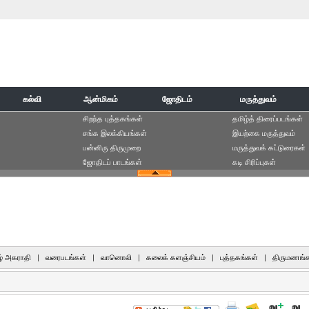
கல்வி
ஆன்மிகம்
ஜோதிடம்
மருத்துவம்
சிறந்த புத்தகங்கள்
தமிழ்த் திரைப்படங்கள்
சங்க இலக்கியங்கள்
இயற்கை மருத்துவம்
பன்னிரு திருமுறை
மருத்துவக் கட்டுரைகள்
ஜோதிடப் பாடங்கள்
கடி சிரிப்புகள்
் அகராதி
|
வரைபடங்கள்
|
வானொலி
|
கலைக் களஞ்சியம்
|
புத்தகங்கள்
|
திருமணங்க