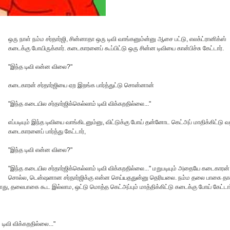
ஒரு நாள் நம்ம சர்தார்ஜி, சின்னாதா ஒரு டிவி வாங்கனும்ன்னு ஆசை பட்டு, எலக்ட்ரானிக்ஸ்
கடைக்கு போயிருக்கார். கடைகாரனைப் கூப்பிட்டு ஒரு சின்ன டிவியை கான்பிச்சு கேட்டார்.
"இந்த டிவி என்ன விலை?"
கடைகாரன் சர்தார்ஜியை ஏற இறங்க பார்த்துட்டு சொன்னான்
"இந்த கடையில சர்தார்ஜிக்கெல்லாம் டிவி விக்கறதில்லை..."
எப்படியும் இந்த டிவியை வாங்கிடனும்னு, விட்டுக்கு போய் தன்னோட கெட்அப் மாதிக்கிட்டு வ
‌கடைகாரனைப் பார்த்து கேட்டார்,
"இந்த டிவி என்ன விலை?"
"இந்த கடையில சர்தார்ஜிக்கெல்லாம் டிவி விக்கறதில்லை..." ம‌றுப‌டியும் அதையே க‌டைகார‌ன்
சொல்ல‌, டென்ஷனான சர்தார்ஜிக்கு என்ன செய்யததுன்னு தெரியலை. ந‌ம்ம தலை பாகை தா
ோது, தலைபாகை கூட இல்லாம, ஒட்டு மொத்த கெட்அப்பும் மாத்திக்கிட்டு கடைக்கு போய் கேட்டார
ிவி விக்கறதில்லை..."