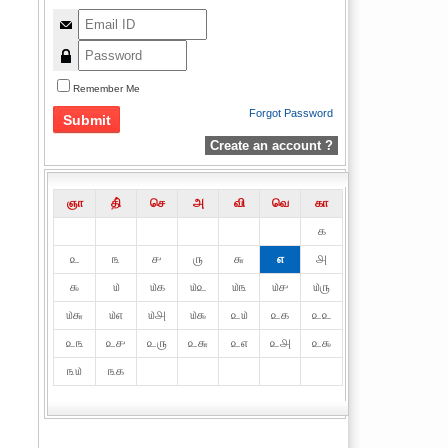
Remember Me
Forgot Password
Create an account ?
ஞா
தி்
செ
அ
வி
வெ
கா
௧
௨
௩
௪
௫
௬
௭
௮
௯
௰
௰௧
௰௨
௰௩
௰௪
௰௫
௰௬
௰௭
௰௮
௰௯
௨௰
௨௧
௨௨
௨௩
௨௪
௨௫
௨௬
௨௭
௨௮
௨௯
௩௰
௩௧