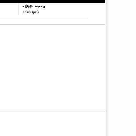
• இந்திய வரலாறு
• உலக நேரம்