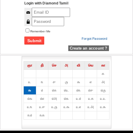
Login with Diamond Tamil
Remember Me
Forgot Password
Create an account ?
ஞா
தி்
செ
அ
வி
வெ
கா
௧
௨
௩
௪
௫
௬
௭
௮
௯
௰
௰௧
௰௨
௰௩
௰௪
௰௫
௰௬
௰௭
௰௮
௰௯
௨௰
௨௧
௨௨
௨௩
௨௪
௨௫
௨௬
௨௭
௨௮
௨௯
௩௰
௩௧