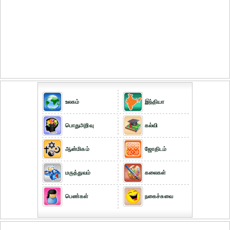
உலகம்
இந்தியா
பொதுஅறிவு
கல்வி
ஆன்மிகம்
ஜோதிடம்
மருத்துவம்
கலைகள்
பெண்கள்
நகைச்சுவை