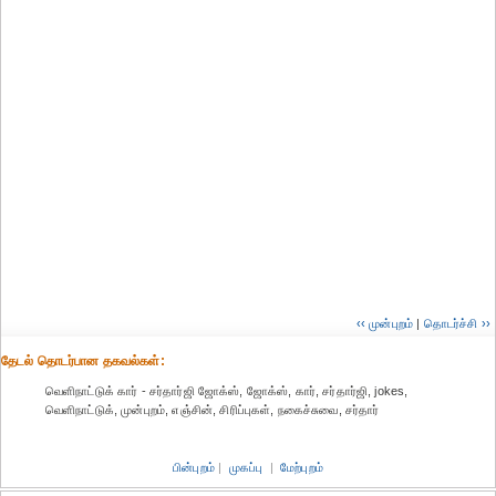
‹‹ முன்புறம்
|
தொடர்ச்சி ››
தேட‌ல் தொட‌ர்பான தகவ‌ல்க‌ள்:
வெளிநாட்டுக் கார் - சர்தார்ஜி ஜோக்ஸ், ஜோக்ஸ், கார், சர்தார்ஜி, jokes,
வெளிநாட்டுக், முன்புறம், எஞ்சின், சிரிப்புகள், நகைச்சுவை, சர்தார்
பின்புறம்
|
முகப்பு
|
மேற்புறம்