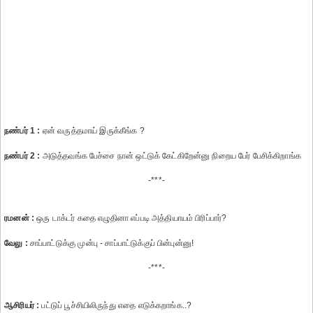
நண்பர் 1 :
ஏன் வருத்தமாய் இருக்கீங்க ?
நண்பர் 2 :
அடுத்தவங்க பேச்சை நான் ஒட்டுக் கேட்கிறேன்னு நிறைய பேர் பேசிக்கிறாங்க
-***-
ரமனன் :
ஒரு டாக்டர் கதை எழுதினா எப்படி அத்தியாயம் பிரிப்பார்?
வேலு :
சாப்பாட்டுக்கு முன்பு - சாப்பாட்டுக்குப் பின்புன்னு!
-***-
ஆசிரியர் :
பட்டுப் பூச்சியிலிருந்து எதை எடுக்கறாங்க..?