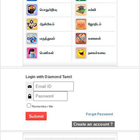
பொதுஅறிவு
கல்வி
ஆன்மிகம்
ஜோதிடம்
மருத்துவம்
கலைகள்
பெண்கள்
நகைச்சுவை
Login with Diamond Tamil
Remember Me
Forgot Password
Create an account ?