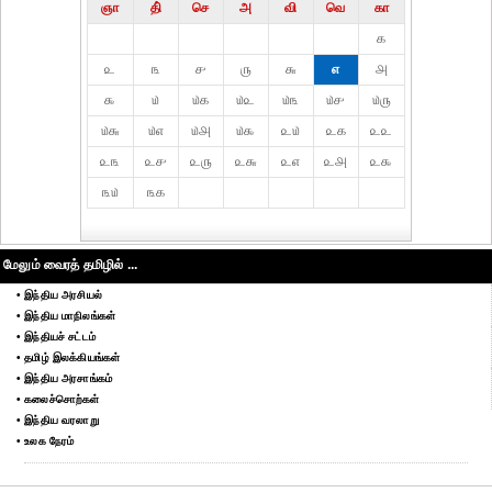
ஞா
தி்
செ
அ
வி
வெ
கா
௧
௨
௩
௪
௫
௬
௭
௮
௯
௰
௰௧
௰௨
௰௩
௰௪
௰௫
௰௬
௰௭
௰௮
௰௯
௨௰
௨௧
௨௨
௨௩
௨௪
௨௫
௨௬
௨௭
௨௮
௨௯
௩௰
௩௧
மேலும் வைரத் தமிழில் ...
• இந்திய அரசியல்
• இந்திய மாநிலங்கள்
• இந்தியச் சட்டம்
• தமிழ் இலக்கியங்கள்
• இந்திய அரசாங்கம்
• கலைச்சொற்கள்
• இந்திய வரலாறு
• உலக நேரம்