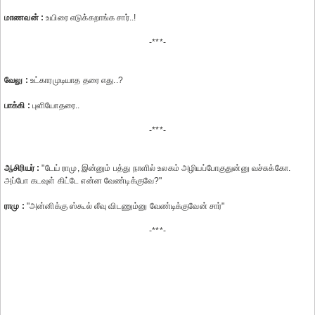
மாணவன் :
உயிரை எடுக்கறாங்க சார்..!
-***-
வேலு :
உட்காரமுடியாத தரை எது..?
பாக்கி :
புளியோதரை..
-***-
ஆசிரியர் :
"டேய் ராமு, இன்னும் பத்து நாளில் உலகம் அழியப்போகுதுன்னு வச்சுக்கோ.
அப்போ கடவுள் கிட்டே என்ன வேண்டிக்குவே?"
ராமு :
"அன்னிக்கு ஸ்கூல் லீவு விடணும்னு வேண்டிக்குவேன் சார்"
-***-