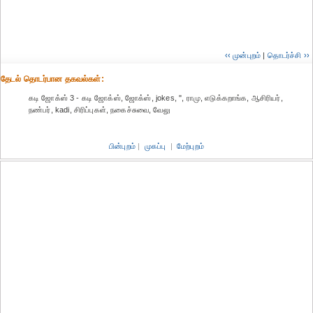
‹‹ முன்புறம்
|
தொடர்ச்சி ››
தேட‌ல் தொட‌ர்பான தகவ‌ல்க‌ள்:
கடி ஜோக்ஸ் 3 - கடி ஜோக்ஸ், ஜோக்ஸ், jokes, ", ராமு, எடுக்கறாங்க, ஆசிரியர்,
நண்பர், kadi, சிரிப்புகள், நகைச்சுவை, வேலு
பின்புறம்
|
முகப்பு
|
மேற்புறம்