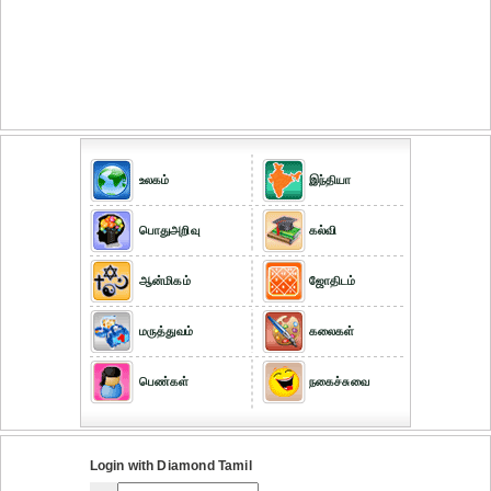
உலகம்
இந்தியா
பொதுஅறிவு
கல்வி
ஆன்மிகம்
ஜோதிடம்
மருத்துவம்
கலைகள்
பெண்கள்
நகைச்சுவை
Login with Diamond Tamil