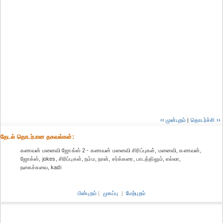
‹‹ முன்புறம்
|
தொடர்ச்சி ››
தேட‌ல் தொட‌ர்பான தகவ‌ல்க‌ள்:
கணவன் மனைவி ஜோக்ஸ் 2 - கணவன் மனைவி சிரிப்புகள், மனைவி, கணவன்,
ஜோக்ஸ், jokes, சிரிப்புகள், நம்ம, நான், சர்க்கரை, பாடத்திலும், எல்லா,
நகைச்சுவை, kadi
பின்புறம்
|
முகப்பு
|
மேற்புறம்