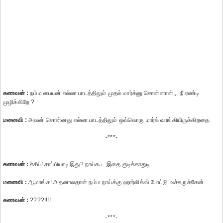
கணவன் :
நம்ம பையன் எல்லா பாடத்திலும் முதல் மார்க்னு சொன்னான்,,, நீ ஏண்டி
முழிக்கிறே ?
மனைவி :
அவன் சொன்னது எல்லா பாடத்திலும் ஒவ்வொரு மார்க் வாங்கியிருக்கிறதை.
-***-
கணவன் :
ச்சீய்! காப்பியாடி இது? நாய்கூட இதை குடிக்காதுடி.
மனைவி :
ஆமாங்க! அதனாலதான் நம்ம நாய்க்கு ஹார்லிக்ஸ் போட்டு வச்சுருக்கேன்.
கணவன் :
????!!!!
-***-