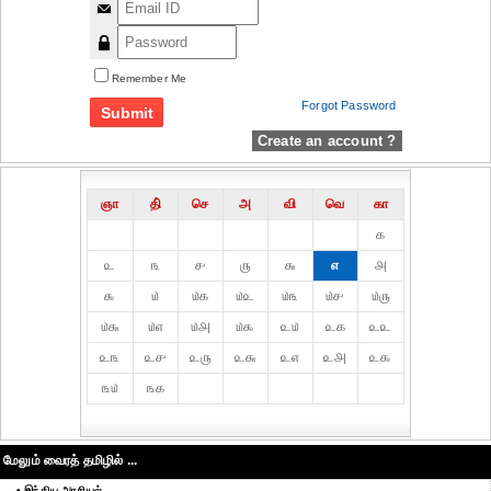
Remember Me
Forgot Password
Create an account ?
ஞா
தி்
செ
அ
வி
வெ
கா
௧
௨
௩
௪
௫
௬
௭
௮
௯
௰
௰௧
௰௨
௰௩
௰௪
௰௫
௰௬
௰௭
௰௮
௰௯
௨௰
௨௧
௨௨
௨௩
௨௪
௨௫
௨௬
௨௭
௨௮
௨௯
௩௰
௩௧
மேலும் வைரத் தமிழில் ...
• இந்திய அரசியல்