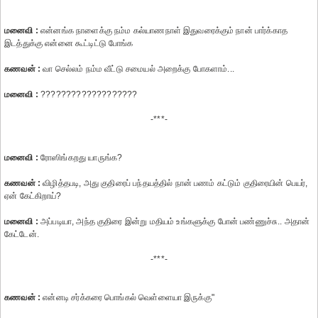
மனைவி :
என்னங்க நாளைக்கு நம்ம கல்யாணநாள் இதுவரைக்கும் நான் பார்க்காத
இடத்துக்கு என்னை கூட்டிட்டு போங்க
கணவன் :
வா செல்லம் நம்ம வீட்டு சமையல் அறைக்கு போகளாம்...
மனைவி :
???????????????????
-***-
மனைவி :
ரோஸி‌ங்கறது யாரு‌ங்க?
கணவன் :
‌வி‌‌ழி‌த்தபடி, அது கு‌திரை‌ப் ப‌ந்தய‌த்‌தி‌ல் நான் பணம் கட்டு‌ம் குதிரையின் பெயர்,
ஏ‌ன் கேட்கிறாய்?
மனைவி :
அப்படியா, அந்த குதிரை இன்று மதியம் உங்களுக்கு போன் ப‌ண்ணு‌ச்சு.. அதா‌ன்
கே‌ட்டே‌ன்.
-***-
கணவன் :
என்னடி சர்க்கரை பொங்கல் வெள்ளையா இருக்கு"