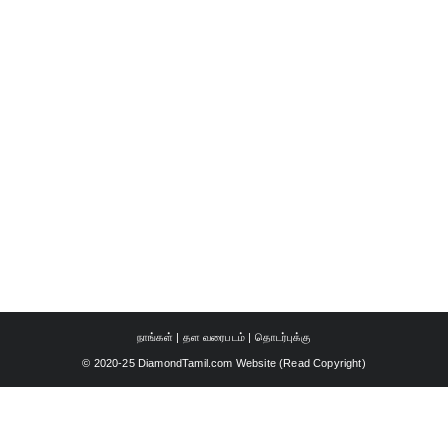
நாங்கள்
|
தள வரைபடம்
|
தொடர்புக்கு
© 2020-25 DiamondTamil.com Website (
Read Copyright
)