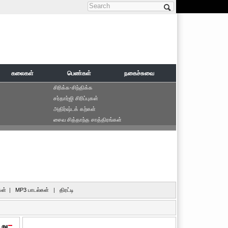
Search form
கலைகள்
பெண்கள்
நகைச்சுவை
சிரிக்க-சிந்திக்க
சர்தார்ஜி சிரிப்புகள்
அதிர்ஷ்டக் கற்கள்
சைவ சித்தாந்த சாத்திரங்கள்
ள்
|
MP3 பாடல்கள்
|
திரட்டி