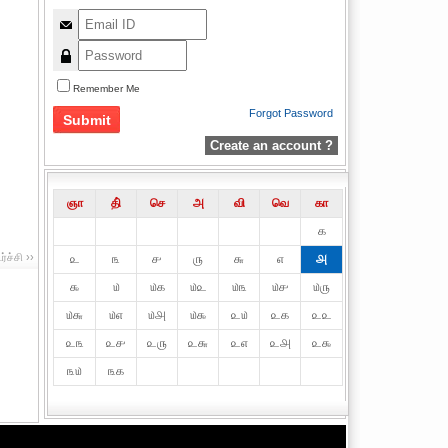
Remember Me
Forgot Password
Create an account ?
ஞா
தி்
செ
அ
வி
வெ
கா
௧
ச்சி ››
௨
௩
௪
௫
௬
௭
௮
௯
௰
௰௧
௰௨
௰௩
௰௪
௰௫
௰௬
௰௭
௰௮
௰௯
௨௰
௨௧
௨௨
௨௩
௨௪
௨௫
௨௬
௨௭
௨௮
௨௯
௩௰
௩௧