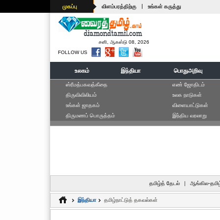
|
முகப்பு
விளம்பரத்திற்கு
உங்கள் கருத்து
சனி, ஆகஸ்டு 08, 2026
FOLLOW US
உலகம்
இந்தியா
பொதுஅறிவு
ஸ்ரீமத்பகவத்கீதை
எ‌ண் ஜோ‌திட‌ம்
திருவிவிலியம்
உலக நாடுகள்
உங்கள் ஜாதகம்
விளையாட்டுகள்
திருமணப் பொருத்தம்
இந்திய வரலாறு
தமிழ்த் தேடல்
|
ஆங்கில-தமிழ
இந்தியா
தமிழ்நாட்டுத் தகவல்கள்