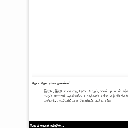
தேட‌ல் தொட‌ர்பான தகவ‌ல்க‌ள்:
இந்திய, இந்தியா, வரலாறு, தேசிய, மேலும், காலம், புவியியல், கற
ஆகும், நாகரிகம், தென்னிந்திய, வர்த்தனர், ஹர்ஷ, கீழ், இயக்கங்க
பண்பாடு, படையெடுப்புகள், மௌரியப், படிக்க, சங்க
மேலும் வைரத் தமிழில் ...