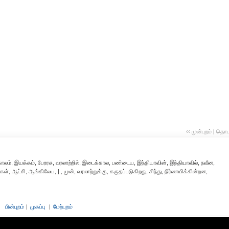
‹‹ முன்புறம்
|
தொடர்
்காலம், இயக்கம், பேரரசு, வரலாற்றில், இடைக்கால, பண்டைய, இந்தியாவின், இந்தியாவில், நவீன,
ள், ஆட்சி, ஆங்கிலேய, | , முன், வரலாற்றுக்கு, கருதப்படுகிறது, சிந்து, நிர்ணயிக்கின்றன,
பின்புறம்
|
முகப்பு
|
மேற்புறம்