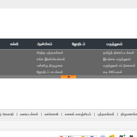
கல்வி
ஆன்மிகம்
ஜோதிடம்
மருத்துவம்
சிறந்த புத்தகங்கள்
தமிழ்த் திரைப்படங்கள்
சங்க இலக்கியங்கள்
இயற்கை மருத்துவம்
பன்னிரு திருமுறை
மருத்துவக் கட்டுரைகள்
ஜோதிடப் பாடங்கள்
கடி சிரிப்புகள்
் அகராதி
|
வரைபடங்கள்
|
வானொலி
|
கலைக் களஞ்சியம்
|
புத்தகங்கள்
|
திருமணங்க