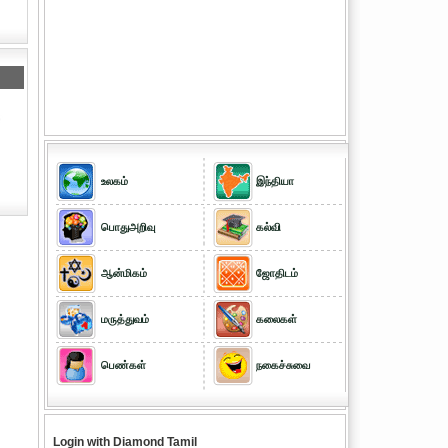
உலகம்
இந்தியா
பொதுஅறிவு
கல்வி
ஆன்மிகம்
ஜோதிடம்
மருத்துவம்
கலைகள்
பெண்கள்
நகைச்சுவை
Login with Diamond Tamil