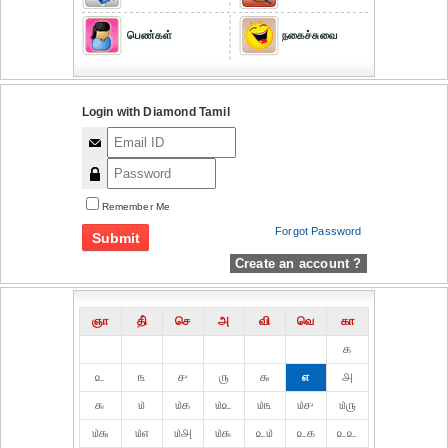
பெண்கள்
நகைச்சுவை
Login with Diamond Tamil
Remember Me
Forgot Password
Create an account ?
ஞா
தி்
செ
அ
வி
வெ
கா
௧
௨
௩
௪
௫
௬
௭
௮
௯
௰
௰௧
௰௨
௰௩
௰௪
௰௫
௰௬
௰௭
௰௮
௰௯
௨௰
௨௧
௨௨