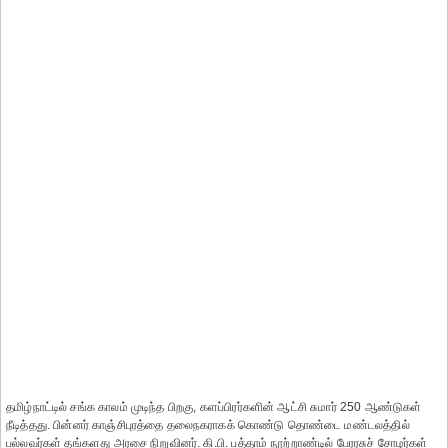
தமிழ்நாட்டில் சங்க காலம் முடிந்த பிறகு, களப்பிரர்களின் ஆட்சி சுமார் 250 ஆண்டுகள்
நீடித்தது. பின்னர் காஞ்சிபுரத்தை தலைநகராகக் கொண்டு தொண்டை மண்டலத்தில்
பல்லவர்கள் தங்களது அரசை நிறுவினர். கி.பி. பத்தாம் நூற்றாண்டில் பேரரசுச் சோழர்கள்