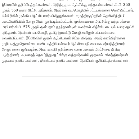
இம்மரபில் குறிப்பிடத்தக்கவர்கள். அடுத்ததாக ஆட்சிக்கு வந்த பல்லவர்கள் கி.பி. 350
முதல் 550 வரை ஆட்சி புரிந்தனர். அவர்கள் வடமொழியில் பட்டயங்களை வெளியிட்டனர்.
அப்பிரிவில் முக்கிய ஆட்சியாளர் விஷ்ணுகோபன். சமுத்திரகுப்தரின் தென்னிந்தியப்
படையெடுப்பின் போது அவர் முறியடிக்கப்பட்டார். மூன்றாவதாக ஆட்சிக்கு வந்த பல்லவ
மரபினர் கி.பி. 575 முதல் ஒன்பதாம் நூற்றாண்டின் அவர்கள் வீழ்ச்சியடையும் வரை ஆட்சி
புரிந்தனர். அவர்கள் வடமொழி, தமிழ் இரண்டு மொழிகளிலும் பட்டயங்களை
வெளியிட்டனர். இப்பிரிவின் முதல் ஆட்சியாளர் சிம்ம விஷ்ணு. அவர் களப்பிரர்களை
முறியடித்து தொண்டை மண்டலத்தில் பல்லவர் ஆட்சியை நிலையாக ஏற்படுத்தினார்.
சோழர்களை முறியடித்த அவர் காவிரி நதிக்கரை வரை பல்லவர் ஆட்சியை விரிவு
படுத்தினார். அவரைத் தொடர்ந்து ஆட்சிக்கு வந்தவர்களில் முதலாம் மகேந்திரவர்மன்,
முதலாம் நரசிம்மவர்மன், இரண்டாம் நரசிம்மவர்மன் ஆகியோர் குறிப்பிடத்தக்கவர்கள்.