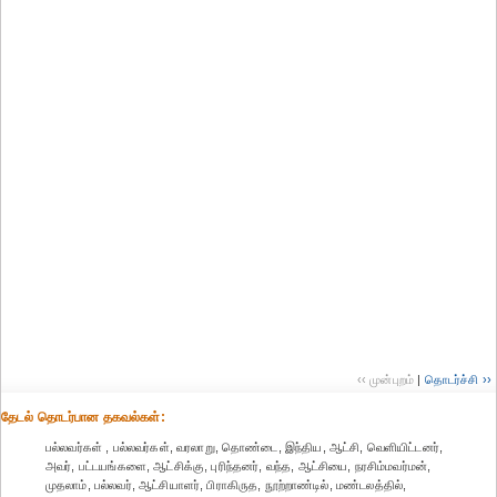
‹‹ முன்புறம்
|
தொடர்ச்சி ››
தேட‌ல் தொட‌ர்பான தகவ‌ல்க‌ள்:
பல்லவர்கள் , பல்லவர்கள், வரலாறு, தொண்டை, இந்திய, ஆட்சி, வெளியிட்டனர்,
அவர், பட்டயங்களை, ஆட்சிக்கு, புரிந்தனர், வந்த, ஆட்சியை, நரசிம்மவர்மன்,
முதலாம், பல்லவர், ஆட்சியாளர், பிராகிருத, நூற்றாண்டில், மண்டலத்தில்,