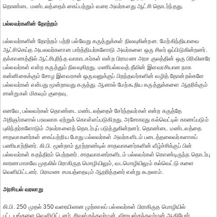
தொண்டை மண்டலத்தைக் கைப்பற்றும் வரை அவர்களது ஆட்சி தொடர்ந்தது.
பல்லவர்களின் தோற்றம்
பல்லவர்களின் தோற்றம் பற்றி பல்வேறு கருத்துக்கள் நிலவுகின்றன. மேற்கிந்தியாவை
ஆட்சிசெய்த அயலவர்களான பார்த்தியர்களோடு அவர்களை ஒரு சிலர் ஒப்பிடுகின்றனர்.
தக்காணத்தில் ஆட்சிபுரிந்த வாகாடகர்கள் என்ற பிராமண அரச குலத்தின் ஒரு பிரிவினரே
பல்லவர்கள் என்ற கருத்தும் நிலவுகிறது. மணிபல்லவத் தீவின் இளவரசியான நாக
கன்னிகைக்கும் சோழ இளவரசன் ஒருவனுக்குப் பிறந்தவர்களின் வழித் தோன்றல்களே
பல்லவர்கள் என்பது மூன்றாவது கருத்து. ஆனால் மேற்கூறிய கருத்துக்களை ஆதரிக்கும்
சான்றுகள் மிகவும் குறைவு.
எனவே, பல்லவர்கள் தொண்டை மண்டலத்தைச் சேர்ந்தவர்கள் என்ற கருத்தே
அறிஞர்களால் பரவலாக ஏற்றுக் கொள்ளப்படுகிறது. அசோகரது கல்வெட்டில் காணப்படும்
புலிந்தர்களோடும் அவர்களைத் தொடர்புப் படுத்துகின்றனர். தொண்டை மண்டலத்தை
சாதவாகனர்கள் கைப்பற்றிய போது பல்லவர்கள் அவர்களிடம் படைத்தலைவர்களாகப்
பணியாற்றினர். கி.பி. மூன்றாம் நூற்றாண்டில் சாதவாகனர்களின் வீழ்ச்சிக்குப் பின்
பல்லவர்கள் கதந்திரம் பெற்றனர். சாதவாகனர்களிடம் பல்லவர்கள் கொண்டிருந்த தொடர்பு
காரணமாகவே முதலில் பிராகிருத மொழியிலும், வடமொழியிலும் கல்வெட்டு களை
வெளியிட்டனர். பிராமண சமயத்தையும் ஆதரித்தனர் என்று கூறலாம்.
அரசியல் வரலாறு
கி.பி. 250 முதல் 350 வரையிலான முற்காலப் பல்லவர்கள் பிராகிருத மொழியில்
பட்டயங்களை வெளியிட்டனர். சிவஸ்கந்தவர்மன், விஜயஸ்கந்தவர்மன் ஆகியோர்