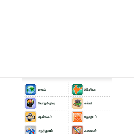
உலகம்
இந்தியா
பொதுஅறிவு
கல்வி
ஆன்மிகம்
ஜோதிடம்
மருத்துவம்
கலைகள்