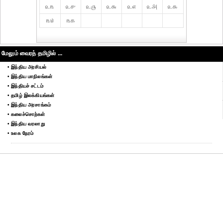
௨௩
௨௪
௨௫
௨௬
௨௭
௨௮
௨௯
௩௰
௩௧
மேலும் வைரத் தமிழில் ...
• இந்திய அரசியல்
• இந்திய மாநிலங்கள்
• இந்தியச் சட்டம்
• தமிழ் இலக்கியங்கள்
• இந்திய அரசாங்கம்
• கலைச்சொற்கள்
• இந்திய வரலாறு
• உலக நேரம்