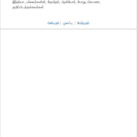
இந்தியா, பல்லவர்களின், தோற்றம், ஆகியோர், போது, பிராமண,
குறிப்பிடத்தக்கவர்கள்
பின்புறம்
|
முகப்பு
|
மேற்புறம்