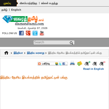
|
முகப்பு
விளம்பரத்திற்கு
உங்கள் கருத்து
|
தமிழ்
English
வெள்ளி, ஆகஸ்டு 07, 2026
FOLLOW US
Search form
இந்தியா
இந்திய வரலாறு
இந்திய தேசிய இயக்கத்தில் தமிழ்நாட்டின் பங்கு
Read in English
இந்திய தேசிய இயக்கத்தில் தமிழ்நாட்டின் பங்கு