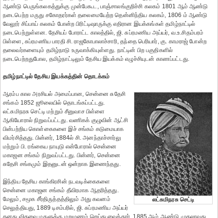
ஆண்டு பெருங்கலகத்துக்கு முன்பேகூட, பாஞ்சாலங்குறிச்சி கலகம் 1801 ஆம் ஆண்டு
நடைபெற்ற மருது சகோதரர்கள் தலைமையேற்ற தென்னிந்திய கலகம், 1806 ம் ஆண்டு
வேலூர் சிப்பாய் கலகம் போன்ற பிரிட்டிஷாருக்கு எதிரான இயக்கங்கள் தமிழ்நாட்டில்
நடைபெற்றுள்ளன. தேசியப் போராட்ட காலத்தில், ஜி. சுப்ரமணிய அய்யர், வ.உ.சிதம்பரம்
பிள்ளை, சுப்ரமணிய பாரதி சி. ராஜகோபாலாச்சாரி, தந்தை பெரியார், கு. காமராஜ் போன்ற
தலைவர்களையும் தமிழ்நாடு உருவாக்கியுள்ளது. நாட்டின் பிற பகுதிகளில்
நடைபெற்றதுபோல, தமிழ்நாட்டிலும் தேசிய இயக்கம் எழுச்சியுடன் காணப்பட்டது.
தமிழ்நாட்டில் தேசிய இயக்கத்தின் தொடக்கம்
ஆரம்ப கால அரசியல் அமைப்பான, சென்னை சுதேசி
சங்கம் 1852 ஜூலையில் தொடங்கப்பட்டது.
லட்சுமிநரசு செட்டி மற்றும் சீனுவாச பிள்ளை
ஆகியோரால் நிறுவப்பட்டது. வணிகக் குழுவின் ஆட்சி
பின்பற்றிய கொள்கைகளை இச் சங்கம் கடுமையாக
விமர்சித்தது. பின்னர், 1884ல் சி. அனந்தாச்சார்லு
மற்றும் பி. ரங்கைய நாயுடு என்போரால் சென்னை
மகாஜன சங்கம் நிறுவப்பட்டது. பின்னர், சென்னை
சுதேசி சங்கமும் இதனுடன் ஒன்றாக இணைந்தது.
இந்திய தேசிய காங்கிரசின் நடவடிக்கைகளை
சென்னை மகாஜன சங்கம் தீவிரமாக ஆதரித்தது.
மேலும், சமூக சீர்திருத்தத்திலும் அது கவனம்
லட்சுமிநரசு செட்டி
செலுத்தியது, 1889 டிசம்பரில், ஜி. சுப்ரமணிய அய்யர்
தனது விதவை மகளுக்கு மறுமணம் செய்து வைத்தார். 1885 ஆம் ஆண்டு முதலாவது