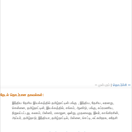
‹‹ முன்புறம்
|
தொடர்ச்சி ››
தேட‌ல் தொட‌ர்பான தகவ‌ல்க‌ள்:
இந்திய தேசிய இயக்கத்தில் தமிழ்நாட்டின் பங்கு , இந்திய, தேசிய, வரலாறு,
சென்னை, தமிழ்நாட்டின், இயக்கத்தில், சங்கம், ஆண்டு, பங்கு, சுப்ரமணிய,
நிறுவப்பட்டது, கலகம், பின்னர், மகாஜன, ஒன்று, முதலாவது, இவர், காங்கிரசின்,
அய்யர், தமிழ்நாடு, இந்தியா, தமிழ்நாட்டில், பிள்ளை, செட்டி, லட்சுமிநரசு, சுதேசி