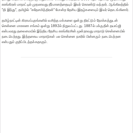
காங்கிரஸ் மாநாட்டில் முதலாவது தீர்மானத்தையும் இவர் கொண்டு வந்தார். ஆங்கிலத்தில்
"தி இந்து", தமிழில் "சுதேசமித்திரன்" போன்ற தேசிய இதழ்களையும் இவர் தொடங்கினார்.
தமிழ்நாட்டின் கிராமப்புறங்களில் வசித்த மக்களை ஒன்று திரட்டும் நோக்கத்துடன்
சென்னை மாகாண சங்கம் ஒன்று 1892ல் நிறுவப்பட்டது. 1887ல் பக்ருதீன் தயாப்ஜி
என்பவரது தலைமையில் இந்திய தேசிய காங்கிரசின் மூன்றாவது மாநாடு சென்னையில்
நடைபெற்றது. இத்தகைய மாநாடுகள் பல சென்னை நகரில் பின்னரும் நடைபெற்றன
என்பதும் குறிப்பிடத்தக்கதாகும்.