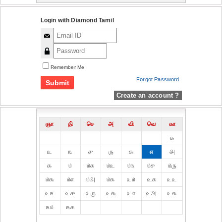
Login with Diamond Tamil
Remember Me
Forgot Password
Create an account ?
ஞா
தி்
செ
அ
வி
வெ
கா
௧
௨
௩
௪
௫
௬
௭
௮
௯
௰
௰௧
௰௨
௰௩
௰௪
௰௫
௰௬
௰௭
௰௮
௰௯
௨௰
௨௧
௨௨
௨௩
௨௪
௨௫
௨௬
௨௭
௨௮
௨௯
௩௰
௩௧