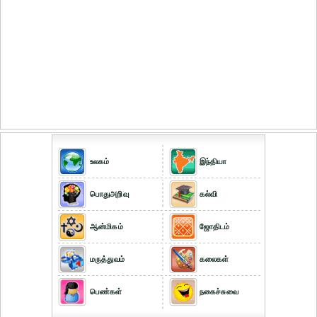
உலகம்
இந்தியா
பொதுஅறிவு
கல்வி
ஆன்மிகம்
ஜோதிடம்
மருத்துவம்
கலைகள்
பெண்கள்
நகைச்சுவை