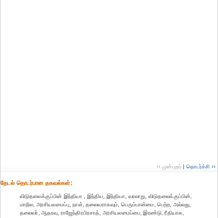
‹‹ முன்புறம்
|
தொடர்ச்சி ››
தேட‌ல் தொட‌ர்பான தகவ‌ல்க‌ள்:
விடுதலைக்குப்பின் இந்தியா , இந்திய, இந்தியா, வரலாறு, விடுதலைக்குப்பின்,
மாநில, அரசியலமைப்பு, நாள், தலைவராகவும், பெரும்பான்மை, பெற்ற, அல்லது,
தலைவர், ஆதரவு, ராஜேந்திரபிரசாத், அரசியலமைப்பை, இரண்டு, ரீதியாக,