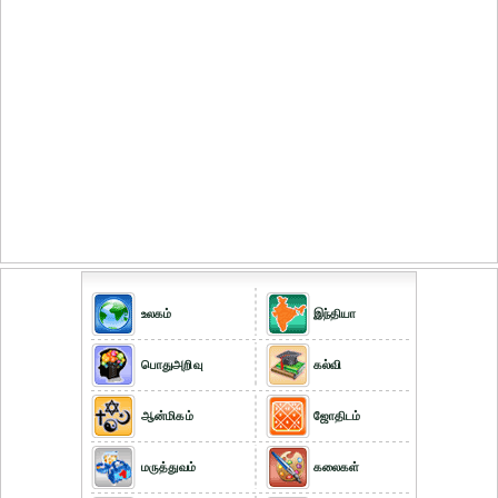
உலகம்
இந்தியா
பொதுஅறிவு
கல்வி
ஆன்மிகம்
ஜோதிடம்
மருத்துவம்
கலைகள்