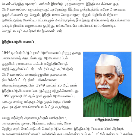
வேண்டியிருந்த அவசரப் பணிகள் இரண்டு. முதலாவதாக, இந்தியாவுக்கென ஒரு
அரசியலமைப்பை உருவாக்குவது; மற்றொன்று இந்திய ஒன்றியத்தில் சுதேச அரசுகளை
ஒருங்கிணைப்பது. மேலும், இந்தியாவை பொருளாதார மற்றும் அறிவியல் ரீதியாக
நவீனப்படுத்த வேண்டிய கட்டாயமும் அவர்களுக்கு இருந்தது. நீண்டகாலத் திட்டங்களாக
நாட்டில் நிலவிய வறுமையை ஒழித்து, மக்களிடையே கல்வியைப் பரப்ப வேண்டிய
பொறுப்பையும் அவர்கள் மேற்கொண்டனர்.
இந்திய அரசியலமைப்பு
1946 டிசம்பர் 9 ஆம் நாள் அரசியலமைப்புக்குழு தனது
பணியினைத் தொடங்கியது. அரசியலமைப்புக்
குழுவின் தலைவராக டாக்டர் ராஜேந்திரபிரசாத்
தேர்ந்தெடுக்கப்பட்டார். டாக்டர் பி.ஆர். அம்பேத்கர்
அரசியலமைப்பு வரைவுக்குழவின் தலைவராக
நியமிக்கப்பட்டார். நீண்ட விளக்கமான
விவாதங்களுக்குப்பின், 1949 நவம்பர் 26 ஆம் நாள்
இந்திய அரசியலமைப்பை இக்குழு ஏற்றுக்கொண்டது.
1950 ஜனவரி 26 ஆம் நாள் முதல் அரசியலமைப்பு
நடைமுறைக்கு வந்தது. அது முதல் இந்த தினம்
குடியரசு தினமாக கொண்டாடப்பட்டு வருகிறது.
வயது வந்தோர் அனைவருக்கும் வாக்குரிமை,
ராஜேந்திரபிரசாத்
பாராளுமன்ற முறை, அடிப்படை உரிமைகள், அரசு
நெறிமுறைக் கோட்பாடுகள் போன்ற அம்சங்களை இந்திய அரசியலமைப்பின் சிறப்புக்
கூறுகளாகக் கொள்ளலாம். மத்தியில் ஒருமுகத்தன்மையும் கூட்டாட்சித் தன்மையும் கலந்த