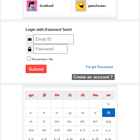
பெண்கள்
நகைச்சுவை
Login with Diamond Tamil
Remember Me
Forgot Password
Create an account ?
ஞா
தி்
செ
அ
வி
வெ
கா
௧
௨
௩
௪
௫
௬
௭
௮
௯
௰
௰௧
௰௨
௰௩
௰௪
௰௫
௰௬
௰௭
௰௮
௰௯
௨௰
௨௧
௨௨
௨௩
௨௪
௨௫
௨௬
௨௭
௨௮
௨௯