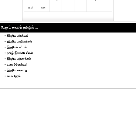
௩௰
௩௧
மேலும் வைரத் தமிழில் ...
• இந்திய அரசியல்
• இந்திய மாநிலங்கள்
• இந்தியச் சட்டம்
• தமிழ் இலக்கியங்கள்
• இந்திய அரசாங்கம்
• கலைச்சொற்கள்
• இந்திய வரலாறு
• உலக நேரம்