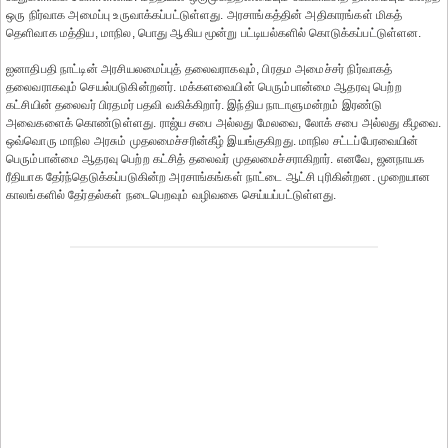
ஒரு நிர்வாக அமைப்பு உருவாக்கப்பட்டுள்ளது. அரசாங்கத்தின் அதிகாரங்கள் மிகத்
தெளிவாக மத்திய, மாநில, பொது ஆகிய மூன்று பட்டியல்களில் கொடுக்கப்பட்டுள்ளன.
ஐனாதிபதி நாட்டின் அரசியலமைப்புத் தலைவராகவும், பிரதம அமைச்சர் நிர்வாகத்
தலைவராகவும் செயல்படுகின்றனர். மக்களவையின் பெரும்பான்மை ஆதரவு பெற்ற
கட்சியின் தலைவர் பிரதமர் பதவி வகிக்கிறார். இந்திய நாடாளுமன்றம் இரண்டு
அவைகளைக் கொண்டுள்ளது. ராஜ்ய சபை அல்லது மேலவை, லோக் சபை அல்லது கீழவை.
ஒவ்வொரு மாநில அரசும் முதலமைச்சரின்கீழ் இயங்குகிறது. மாநில சட்டப்பேரவையின்
பெரும்பான்மை ஆதரவு பெற்ற கட்சித் தலைவர் முதலமைச்சராகிறார். எனவே, ஜனநாயக
ரீதியாக தேர்ந்தெடுக்கப்படுகின்ற அரசாங்கங்கள் நாட்டை ஆட்சி புரிகின்றன. முறையான
காலங்களில் தேர்தல்கள் நடைபெறவும் வழிவகை செய்யப்பட்டுள்ளது.