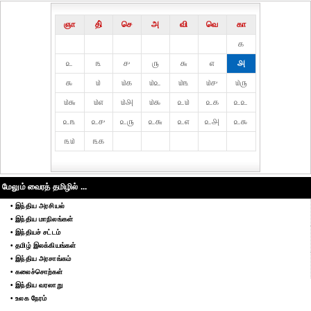
ஞா
தி்
செ
அ
வி
வெ
கா
௧
௨
௩
௪
௫
௬
௭
௮
௯
௰
௰௧
௰௨
௰௩
௰௪
௰௫
௰௬
௰௭
௰௮
௰௯
௨௰
௨௧
௨௨
௨௩
௨௪
௨௫
௨௬
௨௭
௨௮
௨௯
௩௰
௩௧
மேலும் வைரத் தமிழில் ...
• இந்திய அரசியல்
• இந்திய மாநிலங்கள்
• இந்தியச் சட்டம்
• தமிழ் இலக்கியங்கள்
• இந்திய அரசாங்கம்
• கலைச்சொற்கள்
• இந்திய வரலாறு
• உலக நேரம்