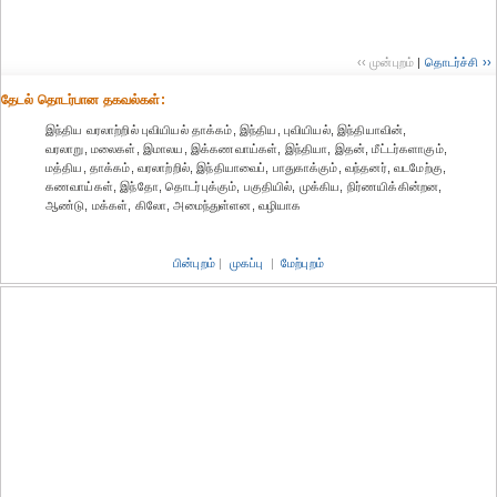
‹‹ முன்புறம்
|
தொடர்ச்சி ››
தேட‌ல் தொட‌ர்பான தகவ‌ல்க‌ள்:
இந்திய வரலாற்றில் புவியியல் தாக்கம், இந்திய, புவியியல், இந்தியாவின்,
வரலாறு, மலைகள், இமாலய, இக்கணவாய்கள், இந்தியா, இதன், மீட்டர்களாகும்,
மத்திய, தாக்கம், வரலாற்றில், இந்தியாவைப், பாதுகாக்கும், வந்தனர், வடமேற்கு,
கணவாய்கள், இந்தோ, தொடர்புக்கும், பகுதியில், முக்கிய, நிர்ணயிக்கின்றன,
ஆண்டு, மக்கள், கிலோ, அமைந்துள்ளன, வழியாக
பின்புறம்
|
முகப்பு
|
மேற்புறம்