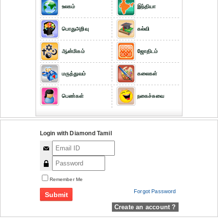
உலகம்
இந்தியா
பொதுஅறிவு
கல்வி
ஆன்மிகம்
ஜோதிடம்
மருத்துவம்
கலைகள்
பெண்கள்
நகைச்சுவை
Login with Diamond Tamil
Remember Me
Forgot Password
Create an account ?