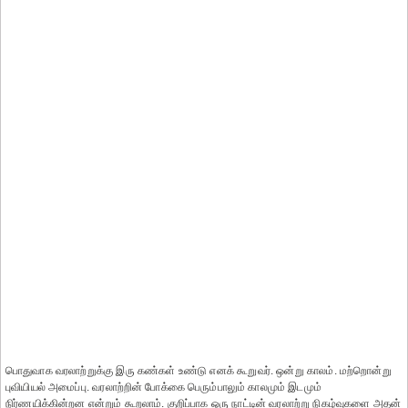
பொதுவாக வரலாற்றுக்கு இரு கண்கள் உண்டு எனக் கூறுவர். ஒன்று காலம். மற்றொன்று
புவியியல் அமைப்பு. வரலாற்றின் போக்கை பெரும்பாலும் காலமும் இடமும்
நிர்ணயிக்கின்றன என்றும் கூறலாம். குறிப்பாக ஒரு நாட்டின் வரலாற்று நிகழ்வுகளை அதன்