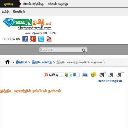
|
முகப்பு
விளம்பரத்திற்கு
உங்கள் கருத்து
|
தமிழ்
English
சனி, ஆகஸ்டு 08, 2026
FOLLOW US
Search form
இந்தியா
இந்திய வரலாறு
இந்திய வரலாற்றில் புவியியல் தாக்கம்
Read in English
இந்திய வரலாற்றில் புவியியல் தாக்கம்