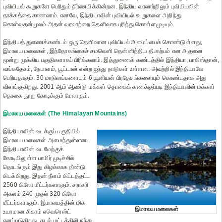
புவியியல் கூறுகளே பெரிதும் நிர்ணயிக்கின்றன. இந்திய வரலாற்றிலும் புவியியலின்
தாக்கத்தை காணலாம். எனவே, இந்தியாவின் புவியியல் கூறுகளை அறிந்து
கொள்வதன்மூலம் அதன் வரலாற்றை தெளிவாக புரிந்து கொள்ளமுடியும்.
இந்தியத் துணைக்கண்டம் ஒரு தெளிவான புவியியல் அமைப்பைக் கொண்டுள்ளது,
இமாலய மலைகள், இந்தோகங்கைச் சமவெளி தென்னிந்திய தீபகற்பம் என அதனை
மூன்று முக்கிய பகுதிகளாகப் பிரிக்கலாம். இத்துணைக் கண்டத்தில் இந்தியா, பாகிஸ்தான்,
வங்கதேசம், நேபாளம், பூட்டான் என்ற ஐந்து நாடுகள் உள்ளன. அவற்றில் இந்தியாவே
பெரியதாகும். 30 மாநிலங்களையும் 6 யூனியன் பிரதேசங்களையும் கொண்டதாக அது
விளங்குகிறது. 2001 ஆம் ஆண்டு மக்கள் தொகைக் கணக்குப்படி இந்தியாவின் மக்கள்
தொகை நூறு கோடிக்கும் மேலாகும்.
இமாலய மலைகள் (The Himalayan Mountains)
இந்தியாவின் வடக்குப் பகுதியில்
இமாலய மலைகள் அமைந்துள்ளன.
இந்தியாவின் வடமேற்குக்
கோடியிலுள்ள பாமிர் முடிச்சில்
தொடங்கும் இது கிழக்காக நீண்டு
கிடக்கிறது. இதன் நீளம் கிட்டத்தட்ட
2560 கிலோ மீட்டர்களாகும். சராசரி
அகலம் 240 முதல் 320 கிலோ
மீட்டர்களாகும். இமாலயத்தின் மிக
இமாலய மலைகள்
உயரமான சிகரம் எவெரெஸ்ட்
எனப்படுகிறது. கடல் மட்டத்திலிருந்து