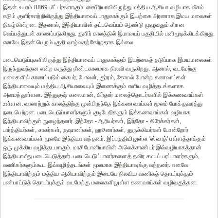
இதன் உயரம் 8869 மீட்டர்களாகும். சைபீரியாவிலிருந்து மத்திய ஆசியா வழியாக வீசும்
கடும் குளிர்காற்றிலிருந்து இந்தியாவைப் பாதுகாக்கும் இயற்கை அரணாக இமய மலைகள்
திகழ்கின்றன. இதனால், இந்தியாவின் தட்பவெப்பம் ஆண்டு முழுவதும் சீரான
வெப்பத்துடன் காணப்படுகிறது. குளிர் காலத்தில் இமாலயப் பகுதியில் பனிமூடிக்கிடக்கிறது.
எனவே இதன் பெரும்பகுதி வாழ்வதற்கேற்றதாக இல்லை.
படையெடுப்புகளிலிருந்து இந்தியாவைப் பாதுகாக்கும் இயற்கைத் தடுப்பாக இமயமலைகள்
இருந்துவந்தன என்ற கருத்து நீண்டகாலமாக நிலவி வருகிறது. ஆனால், வடமேற்கு
மலைகளில் காணப்படும் கைபர், போலன், குர்ரம், கோமல் போன்ற கணவாய்கள்
இந்தியாவையும் மத்திய ஆசியாவையும் இணைக்கும் எளிய வழித்தடங்களாக
அமைந்துள்ளன. இந்துகுஷ் சுலைமான், கிர்தார் மலைத்தொடர்களில் இக்கணவாய்கள்
உள்ளன. வரலாற்றுக் காலத்திற்கு முன்பிருந்தே இக்கணவாய்கள் மூலம் போக்குவரத்து
நடைபெற்றன. படையெடுப்பாளர்களும் குடியேறிகளும் இக்கணவாய்கள் வழியாக
இந்தியாவிற்குள் நுழைந்தனர். இந்தோ - ஆரியர்கள், இந்தோ - கிரேக்கர்கள்,
பார்த்தியர்கள், சாகர்கள், குஷானர்கள், ஹூணர்கள், துருக்கியர்கள் போன்றோர்
இக்கணவாய்கள் மூலமே இந்தியா வந்தனர். இப்பகுதியிலுள்ள 'ஸ்வாத்' பள்ளத்தாக்கும்
ஒரு முக்கிய வழித்தடமாகும். மாசிடோனியாவின் அலெக்சாண்டர் இவ்வழியாகத்தான்
இந்தியாமீது படையெடுத்தார். படையெடுப்பாளர்களைத் தவிர சமயப் பரப்பாளர்களும்,
வணிகர்களும்கூட இவ்வழித்தடங்கள் மூலமாக இந்தியாவுக்கு வந்தனர். எனவே
இந்தியாவிற்கும் மத்திய ஆசியாவிற்கும் இடையே நிலவிய வணிகத் தொடர்புக்கும்
பண்பாட்டுத் தொடர்புக்கும் வடமேற்கு மலைகளிலுள்ள கணவாய்கள் வழிவகுத்தன.