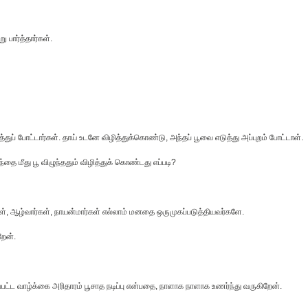
 பார்த்தார்கள்.
த்துப் போட்டார்கள். தாய் உடனே விழித்துக்கொண்டு, அந்தப் பூவை எடுத்து அப்புறம் போட்டாள்.
 மீது பூ விழுந்ததும் விழித்துக் கொண்டது எப்படி?
ர்கள், ஆழ்வார்கள், நாயன்மார்கள் எல்லாம் மனதை ஒருமுகப்படுத்தியவர்களே.
ேன்.
்ட வாழ்க்கை அரிதாரம் பூசாத நடிப்பு என்பதை, நாளாக நாளாக உணர்ந்து வருகிறேன்.