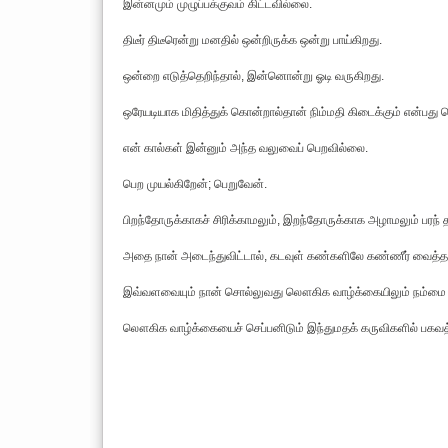
இன்னமும் முழுப்பக்குவம் கிட்டவில்லை.
திடீர் திடீரென்று மனதில் ஒன்றிருக்க ஒன்று பாய்கிறது.
ஒன்றை எடுத்தெறிந்தால், இன்னொன்று ஓடி வருகிறது.
ஒரேயடியாக மிதித்துக் கொன்றால்தான் நிம்மதி கிடைக்கும் என்பது த
என் கால்கள் இன்னும் அந்த வலுவைப் பெறவில்லை.
பெற முயல்கிறேன்; பெறுவேன்.
பிறந்தோருக்காகச் சிரிக்காமலும், இறந்தோருக்காக அழாமலும் பர
அதை நான் அடைந்துவிட்டால், கடவுள் கண்களிலே கண்ணீர் வைத்தத
இவ்வளவையும் நான் சொல்லுவது லௌகிக வாழ்க்கையிலும் நம்மை அ
லௌகிக வாழ்க்கையைச் செப்பனிடும் இந்துமதக் கருவிகளில் பகவத் 