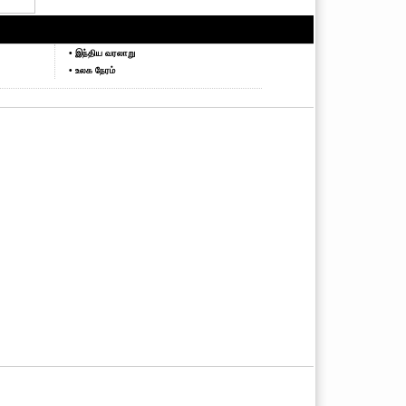
• இந்திய வரலாறு
• உலக நேரம்