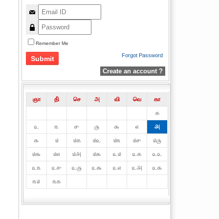
Remember Me
Forgot Password
Create an account ?
ஞா
தி்
செ
அ
வி
வெ
கா
௧
௨
௩
௪
௫
௬
௭
௮
௯
௰
௰௧
௰௨
௰௩
௰௪
௰௫
௰௬
௰௭
௰௮
௰௯
௨௰
௨௧
௨௨
௨௩
௨௪
௨௫
௨௬
௨௭
௨௮
௨௯
௩௰
௩௧