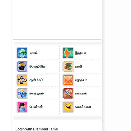
உலகம்
இந்தியா
பொதுஅறிவு
கல்வி
ஆன்மிகம்
ஜோதிடம்
மருத்துவம்
கலைகள்
பெண்கள்
நகைச்சுவை
Login with Diamond Tamil