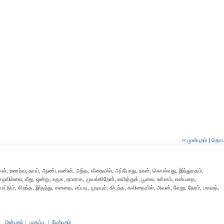
‹‹ முன்புறம்
|
தொடர்
்கள், உணர்வு, தாய், ஆண்டவனின், அந்த, கீதையில், அப்போது, நான், கொள்வது, இந்துமதம்,
ழவில்லை, மீது, ஒன்று, உருக, நாளாக, முயல்கிறேன், லயித்துக், பூவை, உள்ளம், என்பதை,
ும், சிறந்த, இருந்து, மனதை, எப்படி, முடியும், கிடந்த, கவிதையில், அவன், வேறு, நேரம், பகவத்,
பின்புறம்
|
முகப்பு
|
மேற்புறம்