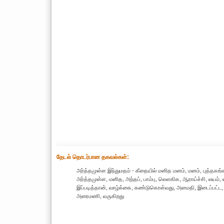
தேட‌ல் தொட‌ர்பான தகவ‌ல்க‌ள்:
அர்த்தமுள்ள இந்துமதம் - கீதையில் மனித மனம், மனம், புத்தகங
அர்த்தமுள்ள, மனித, அந்தப், பாம்பு, லௌகிக, ஆராய்ச்சி, லயம், எ
இப்படித்தான், வாழ்க்கை, கண்டுகொள்வது, அமைதி, இடைப்பட்ட, மட்ட
அரைமணி, வருகிறது