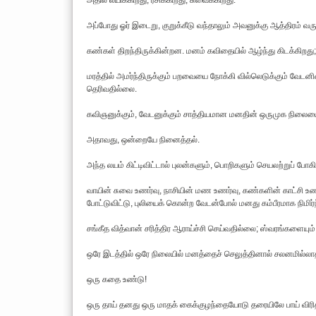
அதில் லயிக்கிறது, ரசிக்கிறது, சுவைக்கிறது.
அப்போது ஓர் இடைறு, குறுக்கீடு வந்தாலும் அவனுக்கு ஆத்திரம் வரு
கண்கள் திறந்திருக்கின்றன. மனம் கவிதையில் ஆழ்ந்து கிடக்கிறத
மரத்தில் அமர்ந்திருக்கும் பறவையை நோக்கி வில்லெடுக்கும் வேடன
தெரிவதில்லை.
கவிஞனுக்கும், வேடனுக்கும் சாத்தியமான மனதின் ஒருமுக நிலையை 
அதாவது, ஒன்றையே நினைத்தல்.
அந்த லயம் கிட்டிவிட்டால் புலன்களும், பொறிகளும் செயலற்றுப் போ
வாயின் சுவை உணர்வு, நாசியின் மண உணர்வு, கண்களின் காட்சி உணர
போட்டுவிட்டு, புலியைக் கொன்ற வேடன்போல் மனது கம்பீரமாக நிமிர்ந
சங்கீத வித்வான் சரித்திர ஆராய்ச்சி செய்வதில்லை; ஸ்வரங்களையும
ஒரே இடத்தில் ஒரே நிலையில் மனத்தைச் செலுத்தினால் சலனமில்லா
ஒரு கதை உண்டு!
ஒரு தாய் தனது ஒரு மாதக் கைக்குழந்தையோடு தரையிலே பாய் விரித்து