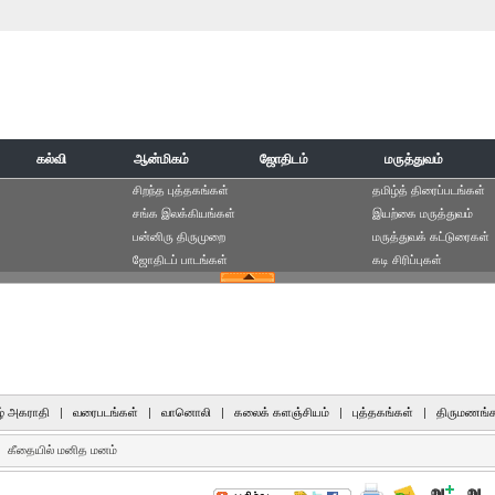
கல்வி
ஆன்மிகம்
ஜோதிடம்
மருத்துவம்
சிறந்த புத்தகங்கள்
தமிழ்த் திரைப்படங்கள்
சங்க இலக்கியங்கள்
இயற்கை மருத்துவம்
பன்னிரு திருமுறை
மருத்துவக் கட்டுரைகள்
ஜோதிடப் பாடங்கள்
கடி சிரிப்புகள்
் அகராதி
|
வரைபடங்கள்
|
வானொலி
|
கலைக் களஞ்சியம்
|
புத்தகங்கள்
|
திருமணங்க
கீதையில் மனித மனம்