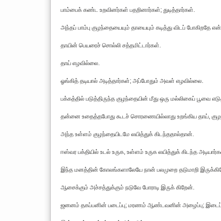
பாம்பைக் கண்ட உறவினர்கள் பதறினார்கள்; துடித்தார்கள்.
அந்தப் பாம்பு குழந்தையையும் தாயையும் கடித்து விடப் போகிறதே என்று
தாயின் பெயரைச் சொல்லி சத்தமிட்டார்கள்.
தாய் எழவில்லை.
ஓங்கித் தடியால் அடித்தார்கள்; அப்போதும் அவள் எழவில்லை.
பக்கத்தில் படுத்திருந்த குழந்தையின் மீது ஒரு மல்லிகைப் பூவை எடு
தன்னை உதைத்தபோது கூடச் சொரணையில்லாது உறங்கிய தாய், குழந்தை
அந்த உள்ளம் குழந்தையிடமே லயித்துக் கிடந்ததால்தான்.
ஈஸ்வர பக்தியில் உடல் உருக, உள்ளம் உருக லயித்துக் கிடந்த அடியா
இந்த மனத்தின் கோலங்களாலேயே நான் பலமுறை தடுமாறி இருக்கிற
ஆசைக்கும் அச்சத்துக்கும் நடுவே போராடி இருக் கிறேன்.
ஜனனம் தகப்பனின் படைப்பு; மரணம் ஆண்டவனின் அழைப்பு; இடைப்பட