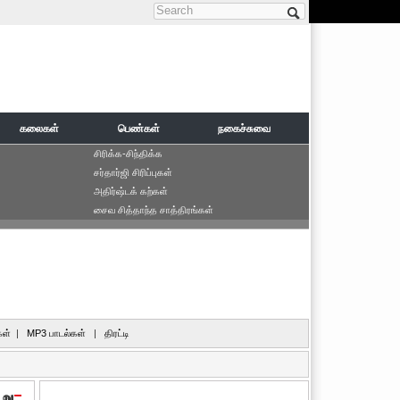
Search form
கலைகள்
பெண்கள்
நகைச்சுவை
சிரிக்க-சிந்திக்க
சர்தார்ஜி சிரிப்புகள்
அதிர்ஷ்டக் கற்கள்
சைவ சித்தாந்த சாத்திரங்கள்
ள்
|
MP3 பாடல்கள்
|
திரட்டி