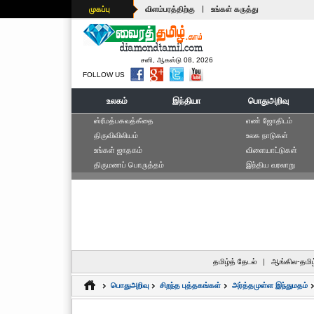
|
முகப்பு
விளம்பரத்திற்கு
உங்கள் கருத்து
சனி, ஆகஸ்டு 08, 2026
FOLLOW US
உலகம்
இந்தியா
பொதுஅறிவு
ஸ்ரீமத்பகவத்கீதை
எ‌ண் ஜோ‌திட‌ம்
திருவிவிலியம்
உலக நாடுகள்
உங்கள் ஜாதகம்
விளையாட்டுகள்
திருமணப் பொருத்தம்
இந்திய வரலாறு
தமிழ்த் தேடல்
|
ஆங்கில-தமிழ
பொதுஅறிவு
சிறந்த புத்தகங்கள்
அர்த்தமுள்ள இந்துமதம்