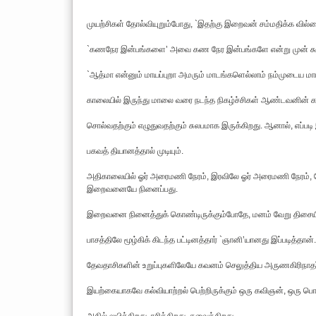
முயற்சிகள் தோல்வியுறும்போது, `இதற்கு இறைவன் சம்மதிக்க வில
`கணநேர இன்பங்களை’ அவை கண நேர இன்பங்களே என்று முன் கூ
`ஆத்மா என்னும் மாயப்புறா அமரும் மாடங்களெல்லாம் நம்முடைய ம
காலையில் இருந்து மாலை வரை நடந்த நிகழ்ச்சிகள் ஆண்டவனின் 
சொல்வதற்கும் எழுதுவதற்கும் சுலபமாக இருக்கிறது. ஆனால், எப்படி 
பகவத் தியானத்தால் முடியும்.
அதிகாலையில் ஓர் அரைமணி நேரம், இரவிலே ஓர் அரைமணி நேரம், க
இறைவனையே நினைப்பது.
இறைவனை நினைத்துக் கொண்டிருக்கும்போதே, மனம் வேறு திசையில் 
பாசத்திலே மூழ்கிக் கிடந்த பட்டினத்தார் `ஞானி’யானது இப்படித்தான்.
தேவதாசிகளின் உறுப்புகளிலேயே கவனம் செலுத்திய அருணகிரிநாதர்,
இயற்கையாகவே கல்வியாற்றல் பெற்றிருக்கும் ஒரு கவிஞன், ஒரு பொ