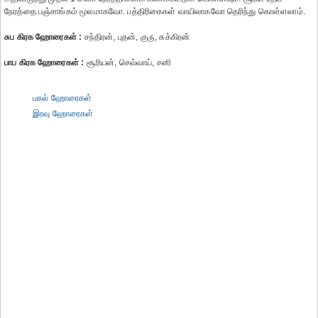
நேரத்தை பஞ்சாங்கம் மூலமாகவோ. பத்திரிகைகள் வாயிலாகவோ தெரிந்து கொள்ளலாம்.
சுப கிரக ஹோரைகள் :
சந்திரன், புதன், குரு, சுக்கிரன்
பாப கிரக ஹோரைகள் :
சூரியன், செவ்வாய், சனி
பகல் ஹோரைகள்
இரவு ஹோரைகள்