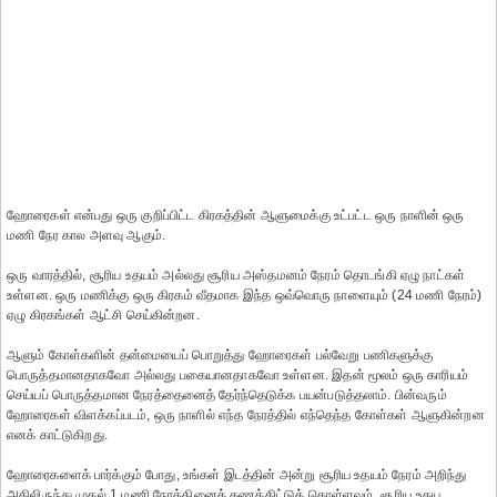
ஹோரைகள் என்பது ஒரு குறிப்பிட்ட கிரகத்தின் ஆளுமைக்கு உட்பட்ட ஒரு நாளின் ஒரு
மணி நேர கால அளவு ஆகும்.
ஒரு வாரத்தில், சூரிய உதயம் அல்லது சூரிய அஸ்தமனம் நேரம் தொடங்கி ஏழு நாட்கள்
உள்ளன. ஒரு மணிக்கு ஒரு கிரகம் வீதமாக இந்த ஒவ்வொரு நாளையும் (24 மணி நேரம்)
ஏழு கிரகங்கள் ஆட்சி செய்கின்றன.
ஆளும் கோள்களின் தன்மையைப் பொறுத்து ஹோரைகள் பல்வேறு பணிகளுக்கு
பொருத்தமானதாகவோ அல்லது பகையானதாகவோ உள்ளன. இதன் மூலம் ஒரு காரியம்
செய்யப் பொருத்தமான நேரத்தைனைத் தேர்ந்தெடுக்க பயன்படுத்தலாம். பின்வரும்
ஹோரைகள் விளக்கப்படம், ஒரு நாளில் எந்த நேரத்தில் எந்தெந்த கோள்கள் ஆளுகின்றன
எனக் காட்டுகிறது.
ஹோரைகளைக் பார்க்கும் போது, உங்கள் இடத்தின் அன்று சூரிய உதயம் நேரம் அறிந்து
அதிலிருந்து முதல் 1 மணி நேரத்தினைக் கணக்கிட்டுக் கொள்ளவும். சூரிய உதய