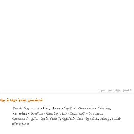
‹‹ முன்புறம்
|
தொடர்ச்சி ››
தேட‌ல் தொட‌ர்பான தகவ‌ல்க‌ள்:
தினசரி ஹோரைகள் - Daily Horas - ஜோதிடப் ப‌ரிகார‌ங்க‌ள் - Astrology
Remedies - ஜோதிடம் - வேத ஜோதிடம் - நியூமராலஜி - ஆரூடங்கள்,
ஹோரைகள், சூரிய, நேரம், தினசரி, ஜோதிடம், கிரக, ஜோதிடப், அல்லது, உதயம்,
ப‌ரிகார‌ங்க‌ள்