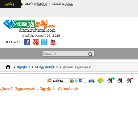
|
முகப்பு
விளம்பரத்திற்கு
உங்கள் கருத்து
வெள்ளி, ஆகஸ்டு 07, 2026
FOLLOW US
Search form
ஜோதிடம்
பொது ஜோ‌திட‌ம்
தினசரி ஹோரைகள்
தினசரி ஹோரைகள் - ஜோதிடப் ப‌ரிகார‌ங்க‌ள்