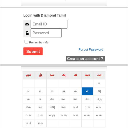
Login with Diamond Tamil
Remember Me
Forgot Password
Create an account ?
ஞா
தி்
செ
அ
வி
வெ
கா
௧
௨
௩
௪
௫
௬
௭
௮
௯
௰
௰௧
௰௨
௰௩
௰௪
௰௫
௰௬
௰௭
௰௮
௰௯
௨௰
௨௧
௨௨
௨௩
௨௪
௨௫
௨௬
௨௭
௨௮
௨௯
௩௰
௩௧