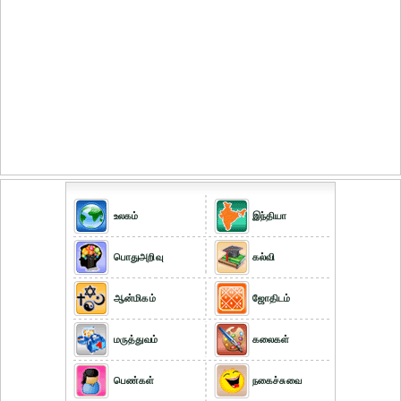
உலகம்
இந்தியா
பொதுஅறிவு
கல்வி
ஆன்மிகம்
ஜோதிடம்
மருத்துவம்
கலைகள்
பெண்கள்
நகைச்சுவை