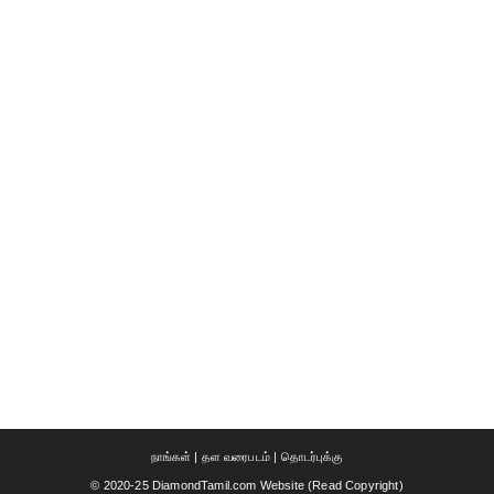
நாங்கள்
|
தள வரைபடம்
|
தொடர்புக்கு
© 2020-25 DiamondTamil.com Website (
Read Copyright
)