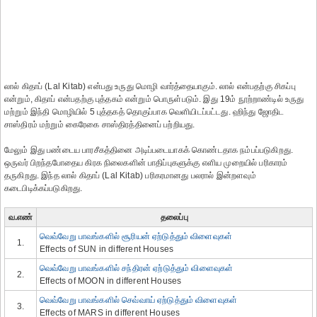
லால் கிதாப் (Lal Kitab) என்பது உருது மொழி வார்த்தையாகும். லால் என்பதற்கு சிகப்பு
என்றும், கிதாப் என்பதற்கு புத்தகம் என்றும் பொருள்படும். இது 19ம் நூற்றாண்டில் உருது
மற்றும் இந்தி மொழியில் 5 புத்தகத் தொகுப்பாக வெளியிடப்பட்டது. ஹிந்து ஜோதிட
சாஸ்திரம் மற்றும் கைரேகை சாஸ்திரத்தினைப் பற்றியது.
மேலும் இது பண்டைய பாரசீகத்தினை அடிப்படையாகக் கொண்டதாக நம்பப்படுகிறது.
ஒருவர் பிறந்தபோதைய கிரக நிலைகளின் பாதிப்புகளுக்கு எளிய முறையில் பரிகாரம்
தருகிறது. இந்த லால் கிதாப் (Lal Kitab) பரிகரமானது பலரால் இன்றளவும்
கடைபிடிக்கப்படுகிறது.
வ.எண்
தலைப்பு
வெவ்வேறு பாவங்களில் சூரியன் ஏற்டுத்தும் விளைவுகள்
1.
Effects of SUN in different Houses
வெவ்வேறு பாவங்களில் சந்திரன் ஏற்டுத்தும் விளைவுகள்
2.
Effects of MOON in different Houses
வெவ்வேறு பாவங்களில் செவ்வாய் ஏற்டுத்தும் விளைவுகள்
3.
Effects of MARS in different Houses