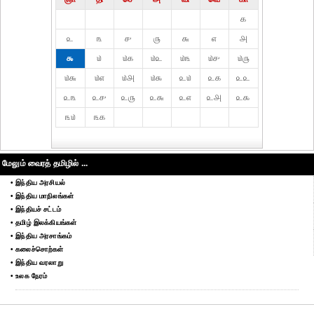
௧
௨
௩
௪
௫
௬
௭
௮
௯
௰
௰௧
௰௨
௰௩
௰௪
௰௫
௰௬
௰௭
௰௮
௰௯
௨௰
௨௧
௨௨
௨௩
௨௪
௨௫
௨௬
௨௭
௨௮
௨௯
௩௰
௩௧
மேலும் வைரத் தமிழில் ...
• இந்திய அரசியல்
• இந்திய மாநிலங்கள்
• இந்தியச் சட்டம்
• தமிழ் இலக்கியங்கள்
• இந்திய அரசாங்கம்
• கலைச்சொற்கள்
• இந்திய வரலாறு
• உலக நேரம்