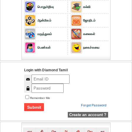
பொதுஅறிவு
கல்வி
ஆன்மிகம்
ஜோதிடம்
மருத்துவம்
கலைகள்
பெண்கள்
நகைச்சுவை
Login with Diamond Tamil
Remember Me
Forgot Password
Create an account ?
ஞா
தி்
செ
அ
வி
வெ
கா