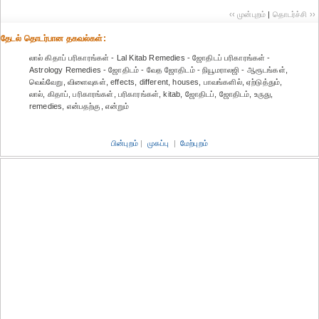
‹‹ முன்புறம்
|
தொடர்ச்சி ››
தேட‌ல் தொட‌ர்பான தகவ‌ல்க‌ள்:
லால் கிதாப் பரிகாரங்கள் - Lal Kitab Remedies - ஜோதிடப் ப‌ரிகார‌ங்க‌ள் -
Astrology Remedies - ஜோதிடம் - வேத ஜோதிடம் - நியூமராலஜி - ஆரூடங்கள்,
வெவ்வேறு, விளைவுகள், effects, different, houses, பாவங்களில், ஏற்டுத்தும்,
லால், கிதாப், ப‌ரிகார‌ங்க‌ள், பரிகாரங்கள், kitab, ஜோதிடப், ஜோதிடம், உருது,
remedies, என்பதற்கு, என்றும்
பின்புறம்
|
முகப்பு
|
மேற்புறம்