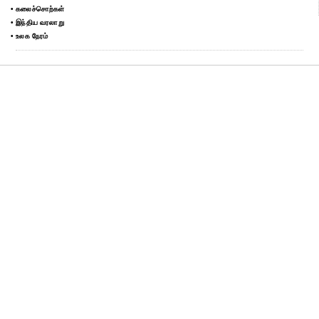
• கலைச்சொற்கள்
• இந்திய வரலாறு
• உலக நேரம்