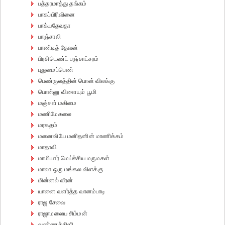
பத்தரமாத்து தங்கம்
பாகப்பிரிவினை
பாக்யதேவதா
பாஞ்சாலி
பாண்டித் தேவன்
பிரசிடெண்ட் பஞ்சாட்சரம்
புதுமைப்பெண்
பெண்குலத்தின் பொன் விலக்கு
பொன்னு விளையும் பூமி
மஞ்சள் மகிமை
மணிமேகலை
மரகதம்
மனைவியே மனிதனின் மாணிக்கம்
மாதாவி
மாமியார் மெய்ச்சிய மருமகள்
மாலா ஒரு மங்கல விளக்கு
மின்னல் வீரன்
யானை வளர்த்த வானம்பாடி
ராஜ சேவை
ராஜாமலைய சிம்மன்
வண்ணக்கிளி