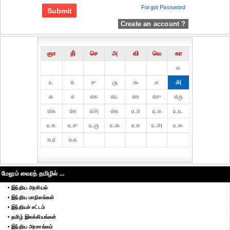
Forgot Password
Create an account ?
ஞா
தி்
செ
அ
வி
வெ
கா
௧
௨
௩
௪
௫
௬
௭
௮
௯
௰
௰௧
௰௨
௰௩
௰௪
௰௫
௰௬
௰௭
௰௮
௰௯
௨௰
௨௧
௨௨
௨௩
௨௪
௨௫
௨௬
௨௭
௨௮
௨௯
௩௰
௩௧
மேலும் வைரத் தமிழில் ...
• இந்திய அரசியல்
• இந்திய மாநிலங்கள்
• இந்தியச் சட்டம்
• தமிழ் இலக்கியங்கள்
• இந்திய அரசாங்கம்