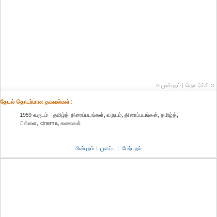
‹‹ முன்புறம்
|
தொடர்ச்சி ››
தேட‌ல் தொட‌ர்பான தகவ‌ல்க‌ள்:
1959 வருடம் - தமிழ்த் திரைப்படங்கள், வருடம், திரைப்படங்கள், தமிழ்த்,
பிள்ளை, cinema, கலைகள்
பின்புறம்
|
முகப்பு
|
மேற்புறம்