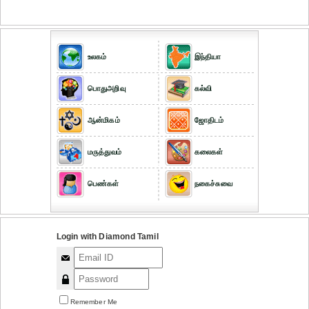
உலகம்
இந்தியா
பொதுஅறிவு
கல்வி
ஆன்மிகம்
ஜோதிடம்
மருத்துவம்
கலைகள்
பெண்கள்
நகைச்சுவை
Login with Diamond Tamil
Remember Me