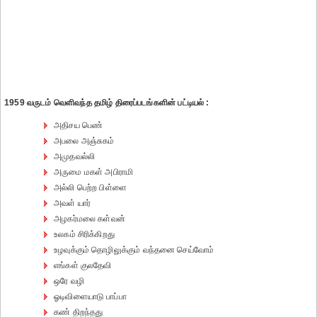
1959 வருடம் வெளிவந்த தமிழ் திரைப்படங்களின் பட்டியல் :
அதிசய பெண்
அபலை அஞ்சுகம்
அமுதவல்லி
அருமை மகள் அபிராமி
அல்லி பெற்ற பிள்ளை
அவள் யார்
அழகர்மலை கள்வன்
உலகம் சிரிக்கிறது
உழவுக்கும் தொழிலுக்கும் வந்தனை செய்வோம்
எங்கள் குலதேவி
ஒரே வழி
ஓடிவிளையாடு பாப்பா
கண் திறந்தது