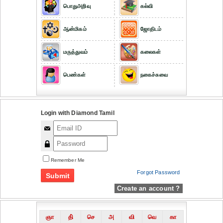
பொதுஅறிவு
கல்வி
ஆன்மிகம்
ஜோதிடம்
மருத்துவம்
கலைகள்
பெண்கள்
நகைச்சுவை
Login with Diamond Tamil
Remember Me
Forgot Password
Create an account ?
ஞா
தி்
செ
அ
வி
வெ
கா