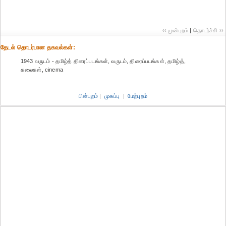
‹‹ முன்புறம்
|
தொடர்ச்சி ››
தேட‌ல் தொட‌ர்பான தகவ‌ல்க‌ள்:
1943 வருடம் - தமிழ்த் திரைப்படங்கள், வருடம், திரைப்படங்கள், தமிழ்த்,
கலைகள், cinema
பின்புறம்
|
முகப்பு
|
மேற்புறம்