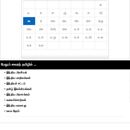
௧
௨
௩
௪
௫
௬
௭
௮
௯
௰
௰௧
௰௨
௰௩
௰௪
௰௫
௰௬
௰௭
௰௮
௰௯
௨௰
௨௧
௨௨
௨௩
௨௪
௨௫
௨௬
௨௭
௨௮
௨௯
௩௰
௩௧
மேலும் வைரத் தமிழில் ...
• இந்திய அரசியல்
• இந்திய மாநிலங்கள்
• இந்தியச் சட்டம்
• தமிழ் இலக்கியங்கள்
• இந்திய அரசாங்கம்
• கலைச்சொற்கள்
• இந்திய வரலாறு
• உலக நேரம்