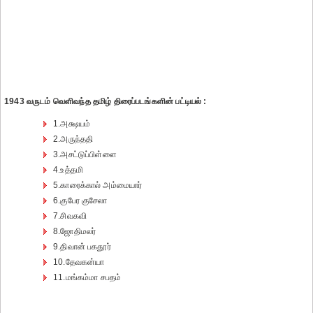
1943 வருடம் வெளிவந்த தமிழ் திரைப்படங்களின் பட்டியல் :
1.அக்ஷயம்
2.அருந்ததி
3.அசட்டுப்பிள்ளை
4.உத்தமி
5.காரைக்கால் அம்மையார்
6.குபேர குசேலா
7.சிவகவி
8.ஜோதிமலர்
9.திவான் பகதூர்
10.தேவகன்யா
11.மங்கம்மா சபதம்