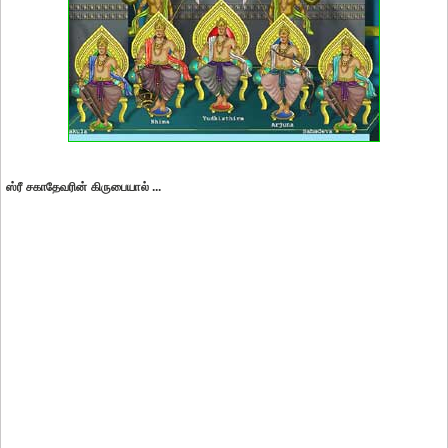
ஸ்ரீ சகாதேவரின் கிருபையால் ...