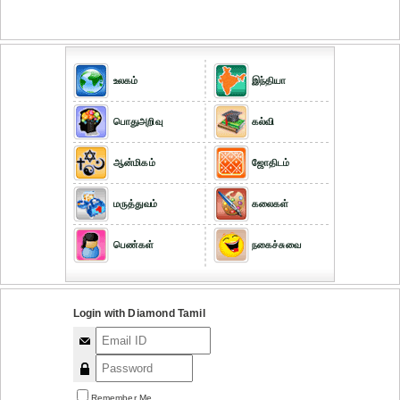
உலகம்
இந்தியா
பொதுஅறிவு
கல்வி
ஆன்மிகம்
ஜோதிடம்
மருத்துவம்
கலைகள்
பெண்கள்
நகைச்சுவை
Login with Diamond Tamil
Remember Me