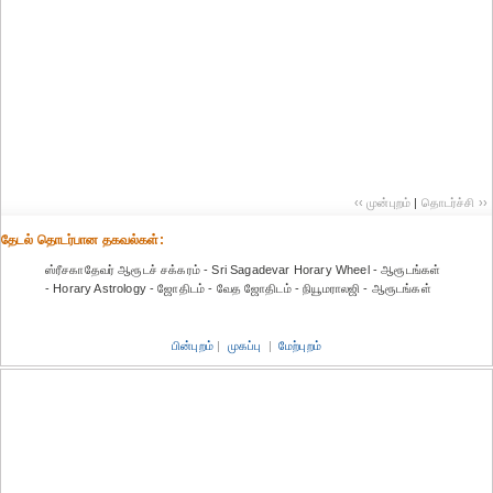
‹‹ முன்புறம்
|
தொடர்ச்சி ››
தேட‌ல் தொட‌ர்பான தகவ‌ல்க‌ள்:
ஸ்ரீசகாதேவர் ஆரூடச் சக்கரம் - Sri Sagadevar Horary Wheel - ஆரூடங்கள்
- Horary Astrology - ஜோதிடம் - வேத ஜோதிடம் - நியூமராலஜி - ஆரூடங்கள்
பின்புறம்
|
முகப்பு
|
மேற்புறம்