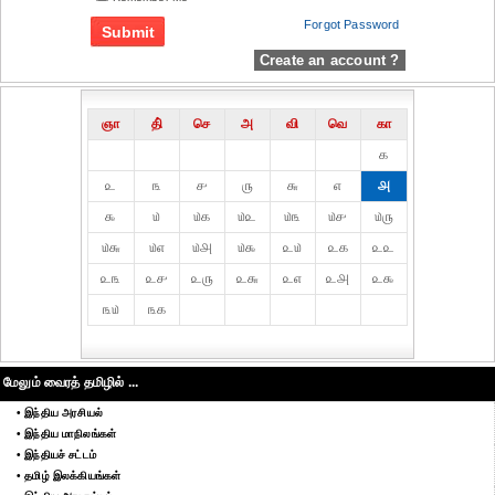
Forgot Password
Create an account ?
ஞா
தி்
செ
அ
வி
வெ
கா
௧
௨
௩
௪
௫
௬
௭
௮
௯
௰
௰௧
௰௨
௰௩
௰௪
௰௫
௰௬
௰௭
௰௮
௰௯
௨௰
௨௧
௨௨
௨௩
௨௪
௨௫
௨௬
௨௭
௨௮
௨௯
௩௰
௩௧
மேலும் வைரத் தமிழில் ...
• இந்திய அரசியல்
• இந்திய மாநிலங்கள்
• இந்தியச் சட்டம்
• தமிழ் இலக்கியங்கள்