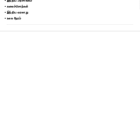
• இந்திய அரசாங்கம்
• கலைச்சொற்கள்
• இந்திய வரலாறு
• உலக நேரம்