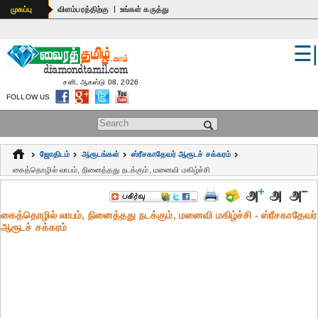
|
முகப்பு
விளம்பரத்திற்கு
உங்கள் கருத்து
☰
உலகம்
இந்தியா
சனி, ஆகஸ்டு 08, 2026
FOLLOW US
பொதுஅறிவு
Search form
கல்வி
ஜோதிடம்
ஆரூடங்கள்
ஸ்ரீசகாதேவர் ஆரூடச் சக்கரம்
ஆன்மிகம்
கைத்தொழில் லாபம், நினைத்தது நடக்கும், மனைவி மகிழ்ச்சி
ஜோதிடம்
கைத்தொழில் லாபம், நினைத்தது நடக்கும், மனைவி மகிழ்ச்சி - ஸ்ரீசகாதேவர்
மருத்துவம்
ஆரூடச் சக்கரம்
கலைகள்
பெண்கள்
நகைச்சுவை